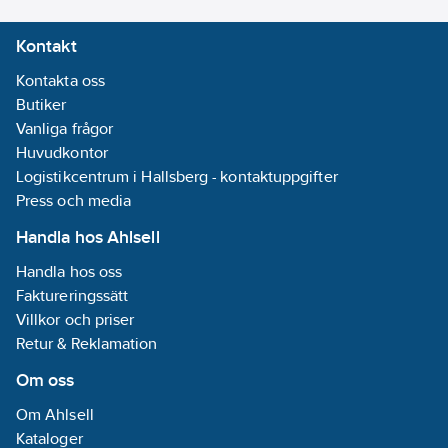
nya skjutspjället ger
Spänningsområde:
Kontakt
en ökad driftsäkerhet
220-240
V
med låg bygghöjd (60
Kontakta oss
mm). Styrning av
Anslutningsdiameter:
Butiker
motor och spjäll sker
125
mm
Vanliga frågor
på elektronisk väg.
REACH
Huvudkontor
Min. montagehöjd är
Datum:
2023-
Logistikcentrum i Hallsberg - kontaktuppgifter
440mm för elspis och
04-05
Press och media
650mm för gasspis.
Belysning:
Handla hos Ahlsell
Efterföljare till F243-
LED 1x6,5 W
10.
Färg:
Rostfri
Handla hos oss
Artikelnummer:
9000845
Faktureringssätt
Lev.
Energieffektivitetsklass:
Villkor och priser
300.0600.538
artikelnr:
A+
Retur & Reklamation
Materialklass
PNK51B
REACH
Om oss
Informationsplikt:
Ja
Om Ahlsell
Kataloger