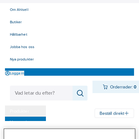
Om Ahlsell
Butiker
Hållbarhet
Jobba hos oss
Nya produkter
Logga in
Orderrader:
0
Produkter
Beställ direkt
Varumärken
Ahlsell
Produkter
Ventilation
Spisfläktar och spiskåpor
Kampanjer
Spisfläktar
Spisfläktar, Franke