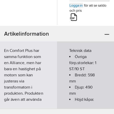
Logga in
för att se saldo
och pris
Artikelinformation
En Comfort Plus har
Teknisk data
samma funktion som
Övriga
en Alliance, men har
förp.storlekar:
1
bara en hastighet på
ST/10 ST
motorn som kan
Bredd:
598
justeras via
mm
transformatorn i
Djup:
490
produkten. Produkten
mm
går även att använda
Höjd kåpa:
som spisfläkt i
60
mm
flerfamiljshus, villor
Material