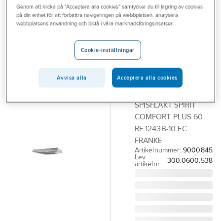
Genom att klicka på "Acceptera alla cookies" samtycker du till lagring av cookies
Outlet
på din enhet för att förbättra navigeringen på webbplatsen, analysera
FRANKE
webbplatsens användning och bistå i våra marknadsföringsinsatser.
Branscher
Spisfläkt Spirit
Tjänster
Alliance 1243B-
Cookie-inställningar
10S Comfort
Vårt erbjudande
Plus Rostfri,
Avvisa alla
Acceptera alla cookies
Aktuellt
Franke
SPISFLÄKT SPIRIT
COMFORT PLUS 60
RF 1243B-10 EC
FRANKE
Artikelnummer:
9000845
Lev.
300.0600.538
artikelnr: