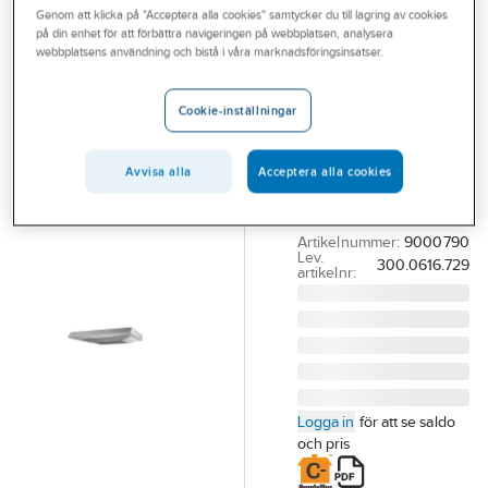
Genom att klicka på "Acceptera alla cookies" samtycker du till lagring av cookies
Outlet
på din enhet för att förbättra navigeringen på webbplatsen, analysera
FRANKE
webbplatsens användning och bistå i våra marknadsföringsinsatser.
Branscher
Spisfläkt Spirit
Tjänster
1200B Rostfri,
Cookie-inställningar
Franke
Vårt erbjudande
SPISFLÄKT SPIRIT EC
Avvisa alla
Acceptera alla cookies
Bli kund
60 RF 1200B EC
Aktuellt
FRANKE
Artikelnummer:
9000790
Lev.
300.0616.729
artikelnr:
Logga in
för att se saldo
och pris