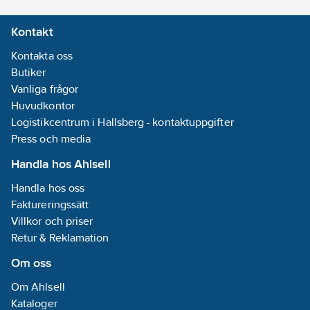
Rostfritt stål
Kontakt
Ljudnivå:
42-68
dB(A)
Kontakta oss
Butiker
Effektstyrning:
Vanliga frågor
5-steg
Huvudkontor
Material
Logistikcentrum i Hallsberg - kontaktuppgifter
fettfilter:
Press och media
Aluminium
Handla hos Ahlsell
Energieffektivitetsklass:
Handla hos oss
A
Faktureringssätt
REACH -
Villkor och priser
Innehåller
Retur & Reklamation
kandidatämnen:
Om oss
Bly
REACH
Om Ahlsell
Datum:
2023-
Kataloger