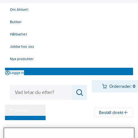
Om Ahlsell
Butiker
Hållbarhet
Jobba hos oss
Nya produkter
Logga in
Orderrader:
0
Produkter
Beställ direkt
Varumärken
Ahlsell
Produkter
Ventilation
Spisfläktar och spiskåpor
Kampanjer
Spisfläktar
Spisfläktar, Franke