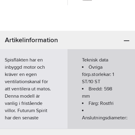
Artikelinformation
Spisfläkten har en
Teknisk data
inbyggd motor och
Övriga
kräver en egen
förp.storlekar:
1
ventilationskanal för
ST/10 ST
att ventilera ut matos.
Bredd:
598
Denna modell är
mm
vanlig i fristående
Färg:
Rostfri
villor. Futurum Spirit
har den senaste
Anslutningsdiameter:
generationens EC-
125
mm
motor, Easy clean,
Höjd kåpa: