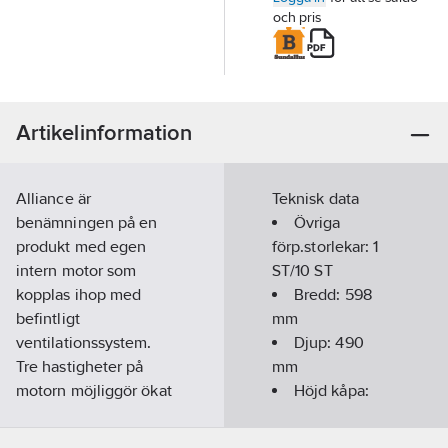
och pris
Artikelinformation
Alliance är
Teknisk data
benämningen på en
Övriga
produkt med egen
förp.storlekar:
1
intern motor som
ST/10 ST
kopplas ihop med
Bredd:
598
befintligt
mm
ventilationssystem.
Djup:
490
Tre hastigheter på
mm
motorn möjliggör ökat
Höjd kåpa:
luftflöde vid
60
mm
matlagning. Vid
Material