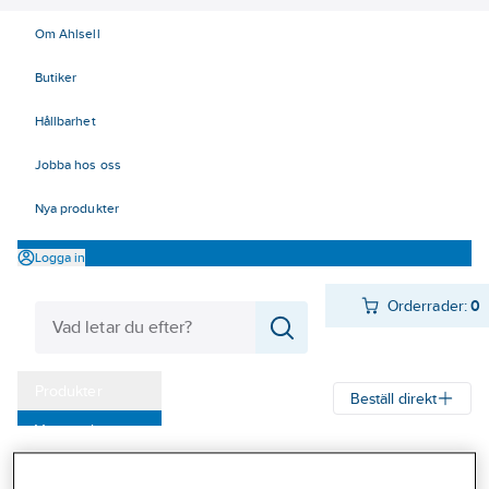
Om Ahlsell
Butiker
Hållbarhet
Jobba hos oss
Nya produkter
Logga in
Orderrader:
0
Produkter
Beställ direkt
Varumärken
Ahlsell
Produkter
Ventilation
Spisfläktar och spiskåpor
Kampanjer
Spisfläktar
Spisfläktar, Franke