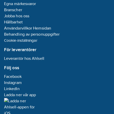
Min. montagehöjd är
A
Egna märkesvaror
440mm för elspis och
REACH
Branscher
650mm för gasspis.
Informationsplikt:
Jobba hos oss
Efterföljare till F240-
Ja
Hållbarhet
10.
Användarvillkor Hemsidan
OBS! Vid installation i
Behandling av personuppgifter
flerfamiljshus krävs
Cookie-inställningar
fastighetsägarens
För leverantörer
tillstånd.
Artikelnummer:
9000774
Leverantör hos Ahlsell
Lev.
300.0600.523
Följ oss
artikelnr:
Materialklass
PNK51B
Facebook
Instagram
LinkedIn
Ladda ner vår app