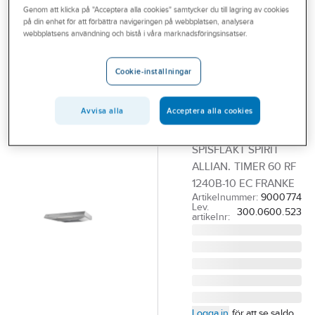
Genom att klicka på "Acceptera alla cookies" samtycker du till lagring av cookies
Outlet
på din enhet för att förbättra navigeringen på webbplatsen, analysera
FRANKE
webbplatsens användning och bistå i våra marknadsföringsinsatser.
Branscher
Spisfläkt Spirit
Tjänster
Alliance
Cookie-inställningar
Lägenhet
Vårt erbjudande
1240B-10
Avvisa alla
Acceptera alla cookies
Bli kund
Rostfri, Franke
Aktuellt
SPISFLÄKT SPIRIT
ALLIAN. TIMER 60 RF
1240B-10 EC FRANKE
Artikelnummer:
9000774
Lev.
300.0600.523
artikelnr:
Logga in
för att se saldo