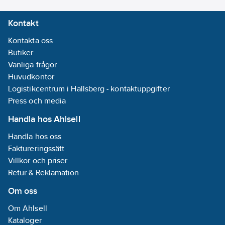
Kontakt
Effektstyrning:
5-steg
Kontakta oss
Butiker
Energieffektivitetsklass:
Vanliga frågor
A
Huvudkontor
REACH -
Logistikcentrum i Hallsberg - kontaktuppgifter
Innehåller
Press och media
kandidatämnen:
Handla hos Ahlsell
Bly | 1,3,5-
Tris(oxiran-2-
Handla hos oss
ylmethyl)-1,3,5-
Faktureringssätt
triazinane-
Villkor och priser
2,4,6-trione
Retur & Reklamation
(TGIC) | Boroxid,
Om oss
Diboron
trioxide | 1-
Om Ahlsell
Propanone, 2-
Kataloger