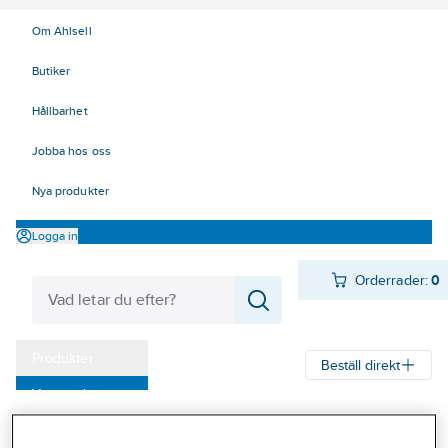
Om Ahlsell
Butiker
Hållbarhet
Jobba hos oss
Nya produkter
Logga in
Orderrader:
0
Produkter
Beställ direkt
Varumärken
Ahlsell
Produkter
Ventilation
Spisfläktar och spiskåpor
Kampanjer
Spisfläktar
Spisfläktar, Franke