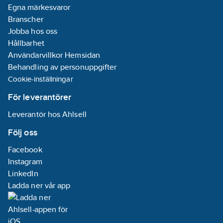
methyl-1-[(4-
Egna märkesvaror
methylthio)phenyl]-2-
Branscher
(4-morpholinyl)-
Jobba hos oss
REACH
Hållbarhet
Datum:
2023-
Användarvillkor Hemsidan
04-05
Behandling av personuppgifter
REACH
Cookie-inställningar
Informationsplikt:
För leverantörer
Ja
Leverantör hos Ahlsell
Följ oss
Facebook
Instagram
LinkedIn
Ladda ner vår app