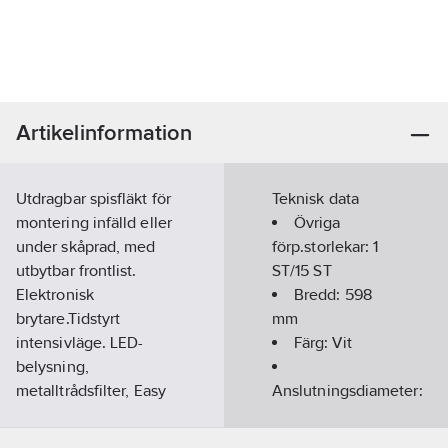
Artikelinformation
Utdragbar spisfläkt för
Teknisk data
montering infälld eller
Övriga
under skåprad, med
förp.storlekar:
1
utbytbar frontlist.
ST/15 ST
Elektronisk
Bredd:
598
brytare.Tidstyrt
mm
intensivläge. LED-
Färg:
Vit
belysning,
metalltrådsfilter, Easy
Anslutningsdiameter:
Clean motorpaket.
150-160
mm
Energiklass A
Höjd totalt: