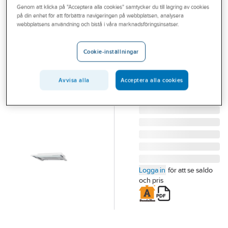
Genom att klicka på "Acceptera alla cookies" samtycker du till lagring av cookies
Outlet
på din enhet för att förbättra navigeringen på webbplatsen, analysera
FRANKE
webbplatsens användning och bistå i våra marknadsföringsinsatser.
Branscher
Spisfläkt F690
Tjänster
HE, Franke
Cookie-inställningar
SPISFLÄKT F690
Vårt erbjudande
60CM VIT/VIT FRANKE
Avvisa alla
Acceptera alla cookies
Aktuellt
Artikelnummer:
9000509
Lev.
110.0492.559
artikelnr:
Logga in
för att se saldo
och pris