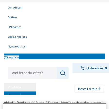
Om Ahlsell
Butiker
Hållbarhet
Jobba hos oss
Nya produkter
Logga in
Orderrader:
0
Produkter
Beställ direkt
Varumärken
Ahlsell
Produkter
Värme & Sanitet
Ventiler och mätinstrument
Kampanjer
Instrument
Tryck
Manometrar
Tryckmätare rostfritt hus