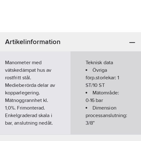
Artikelinformation
Manometer med
Teknisk data
vätskedämpat hus av
Övriga
rostfritt stål.
förp.storlekar:
1
Medieberörda delar av
ST/10 ST
kopparlegering.
Mätområde:
Mätnoggrannhet kl.
0-16
bar
1,0%. Frimonterad.
Dimension
Enkelgraderad skala i
processanslutning:
bar, anslutning nedåt.
3/8"
Artikelnummer:
5113346
Anslutning:
Lev. artikelnr:
97251411
Utvändig gänga