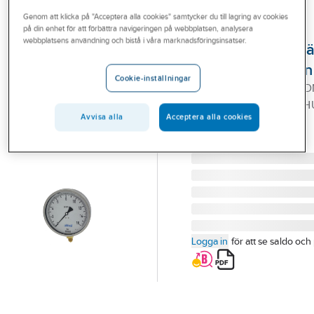
Outlet
Genom att klicka på "Acceptera alla cookies" samtycker du till lagring av cookies
på din enhet för att förbättra navigeringen på webbplatsen, analysera
A-COLLECTION
Branscher
webbplatsens användning och bistå i våra marknadsföringsinsatser.
Provtryckningsmä
Tjänster
2750, a-collection
Cookie-inställningar
TRYCKMÄTARE 16 BAR D
Vårt erbjudande
2750 160MM DÄMP SFH
Aktuellt
Avvisa alla
Acceptera alla cookies
ANSL NED
Artikelnummer:
5113346
Lev. artikelnr:
97251411
Logga in
för att se saldo och 