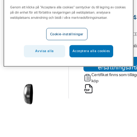
Outlet
Genom att klicka på "Acceptera alla cookies" samtycker du till lagring av cookies
på din enhet för att förbättra navigeringen på webbplatsen, analysera
Gavlar ISO, SMS 4
Branscher
webbplatsens användning och bistå i våra marknadsföringsinsatser.
EN 1.4432
Tjänster
60.3X2 GAVEL 1.4432 C
Cookie-inställningar
Vårt erbjudande
Artikelnummer:
1466184
Den valda artikeln har bli
Aktuellt
Avvisa alla
Acceptera alla cookies
ersatt.
Visa
ersättningsart
Certifikat finns som tilläg
köp