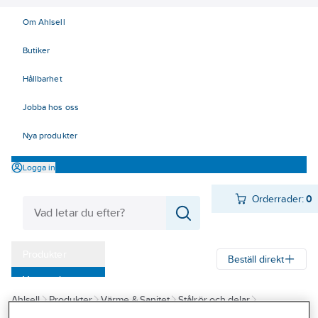
Om Ahlsell
Butiker
Hållbarhet
Jobba hos oss
Nya produkter
Logga in
Orderrader:
0
Produkter
Beställ direkt
Varumärken
Ahlsell
Produkter
Värme & Sanitet
Stålrör och delar
Kampanjer
Rördelar Rostfria
Gavlar Rostfria