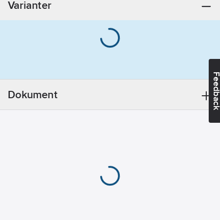
Varianter
Svetsanslutning
Material
anslutning 1:
Rostfritt stål
Vikt:
0.09
kg
Feedba
Dokument