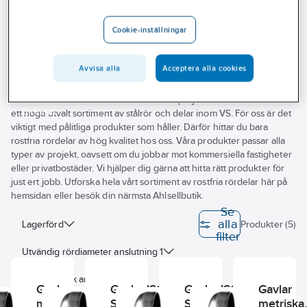
Outlet
Cookie-inställningar
Gavlar Rostfria
Branscher
Tjänster
Avvisa alla
Acceptera alla cookies
Vårt erbjudande
Letar du efter rostfria rördelar till ditt VS-projekt? På Ahlsell hittar du
Bli kund
ett noga utvalt sortiment av stålrör och delar inom VS. För oss är det
viktigt med pålitliga produkter som håller. Därför hittar du bara
Aktuellt
rostfria rördelar av hög kvalitet hos oss. Våra produkter passar alla
typer av projekt, oavsett om du jobbar mot kommersiella fastigheter
eller privatbostäder. Vi hjälper dig gärna att hitta rätt produkter för
just ert jobb. Utforska hela vårt sortiment av rostfria rördelar här på
hemsidan eller besök din närmsta Ahlsellbutik.
Se
alla
Lagerförd
Produkter (5)
filter
Utvändig rördiameter anslutning 1
Godstjocklek anslutning 1
Gavlar
Gavlar ISO,
Gavlar ISO,
Gavlar
metriska,
SMS 482, EN
SMS 482, EN
metriska
Anslutning 1