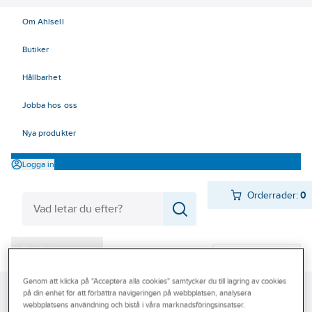
Om Ahlsell
Butiker
Hållbarhet
Jobba hos oss
Nya produkter
Logga in
Orderrader:
0
Produkter
Beställ direkt
Varumärken
Genom att klicka på "Acceptera alla cookies" samtycker du till lagring av cookies
Ahlsell
Produkter
Värme & Sanitet
Stålrör och delar
på din enhet för att förbättra navigeringen på webbplatsen, analysera
Kampanjer
webbplatsens användning och bistå i våra marknadsföringsinsatser.
Rördelar Rostfria
Gavlar Rostfria