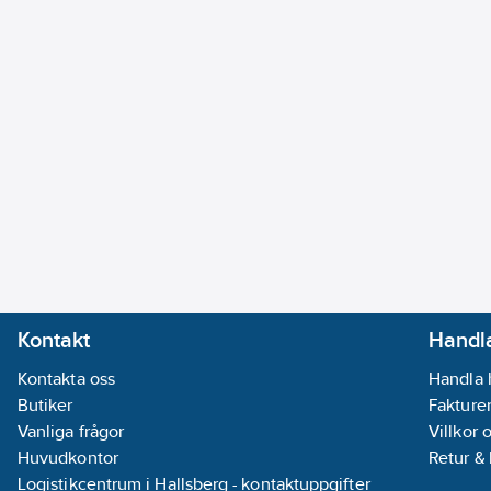
Kontakt
Handla
Kontakta oss
Handla 
Butiker
Fakturer
Vanliga frågor
Villkor 
Huvudkontor
Retur &
Logistikcentrum i Hallsberg - kontaktuppgifter