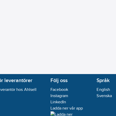
ör leverantörer
Följ oss
Språk
verantör hos Ahlsell
Facebook
English
Instagram
Svenska
LinkedIn
Ladda ner vår app