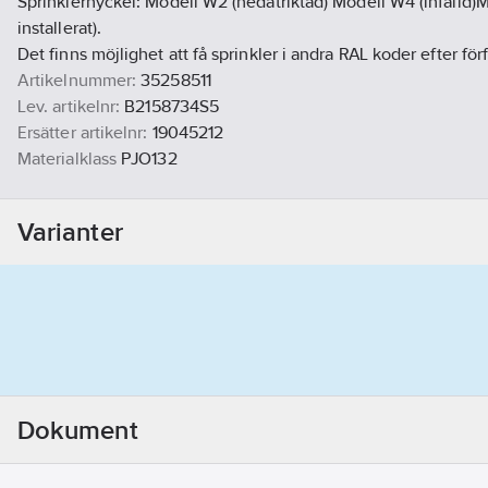
Sprinklernyckel: Modell W2 (nedåtriktad) Modell W4 (infälld)
installerat).
Det finns möjlighet att få sprinkler i andra RAL koder efter för
Artikelnummer:
35258511
Lev. artikelnr:
B2158734S5
Ersätter artikelnr:
19045212
Materialklass
PJO132
Varianter
Dokument