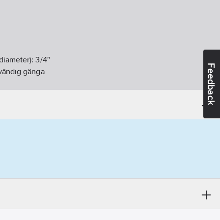
diameter):
3/4"
Feedback
vändig gänga
andidatämnen:
Bly
06-27
ikt:
Ja