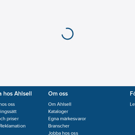
 hos Ahlsell
Om oss
F
hos oss
Om Ahlsell
Le
ingssätt
Kataloger
och priser
Egna märkesvaror
 Reklamation
Branscher
Jobba hos oss