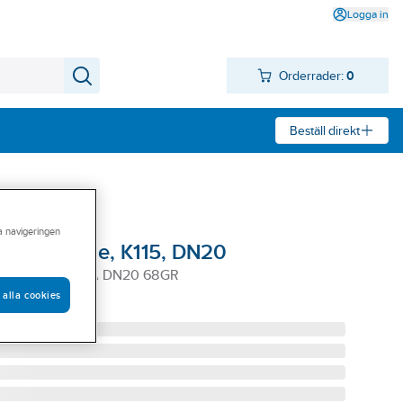
Logga in
Orderrader:
0
Beställ direkt
ra navigeringen
QR, Reliable, K115, DN20
6312 K=115 VITA DN20 68GR
 alla cookies