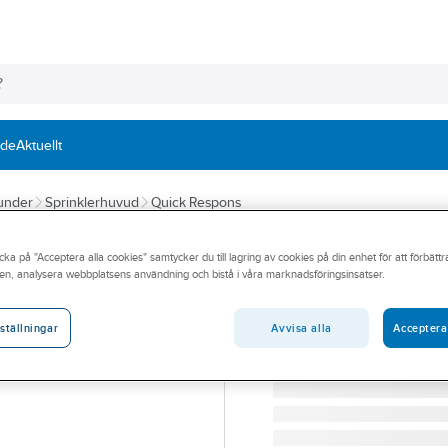
nde
Aktuellt
kunder
Sprinklerhuvud
Quick Respons
RELIABLE
cka på "Acceptera alla cookies" samtycker du till lagring av cookies på din enhet för att förbätt
Sprinkler, F1FR-
en, analysera webbplatsens användning och bistå i våra marknadsföringsinsatser.
SPR F1FR56 QR PEND RA
Artikelnummer:
19045188
Avvisa alla
Acceptera
ställningar
Lev. artikelnr:
B2158732S2