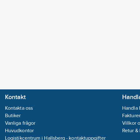
Kontakt
Handla
Kontakta oss
Handla 
Butiker
Fakturer
Vanliga frågor
Villkor 
Huvudkontor
Retur &
Logistikcentrum i Hallsberg - kontaktuppgifter