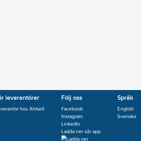
ör leverantörer
Följ oss
Språk
verantör hos Ahlsell
Facebook
English
Instagram
Svenska
LinkedIn
Ladda ner vår app