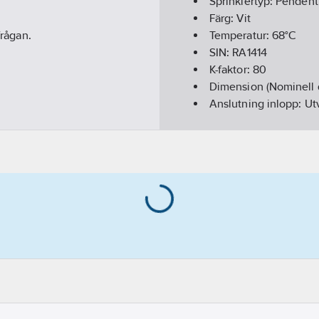
Sprinklertyp:
Pendent
Färg:
Vit
frågan.
Temperatur:
68°C
SIN:
RA1414
K-faktor:
80
Dimension (Nominell 
Anslutning inlopp:
Ut
Antal inlopp:
1
Material:
Mässing
Modell:
F1FR56
Respons:
Quick
Sprinklernyckel:
W2
REACH - Innehåller k
REACH Datum:
2025-
REACH Informationspl