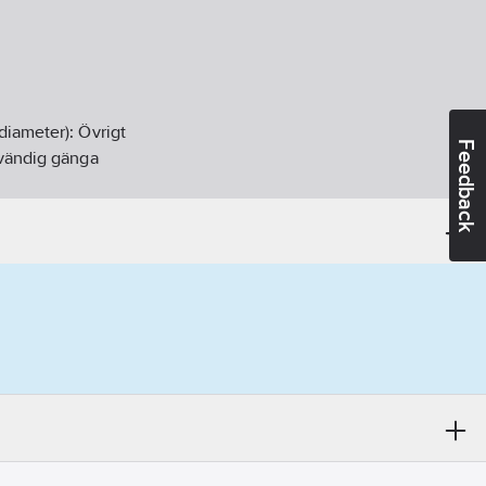
diameter):
Övrigt
Feedback
vändig gänga
andidatämnen:
Bly
06-27
ikt:
Ja