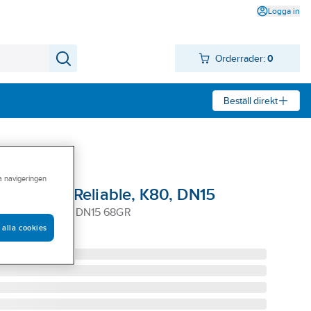
Logga in
Orderrader:
0
Beställ direkt
ra navigeringen
serien, QR, Reliable, K80, DN15
1414 K=80 VITA DN15 68GR
 alla cookies