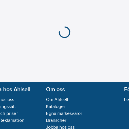
 hos Ahlsell
Om oss
F
hos oss
Om Ahlsell
Le
ingssätt
Kataloger
och priser
Egna märkesvaror
 Reklamation
Branscher
Jobba hos oss