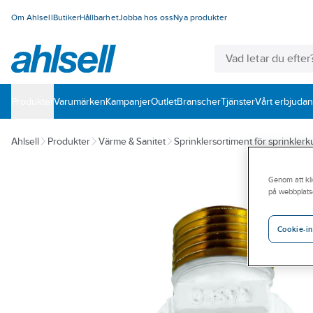
Om Ahlsell
Butiker
Hållbarhet
Jobba hos oss
Nya produkter
Produkter
Varumärken
Kampanjer
Outlet
Branscher
Tjänster
Vårt erbjuda
Ahlsell
Produkter
Värme & Sanitet
Sprinklersortiment för sprinkler
Genom att kli
på webbplats
Cookie-in