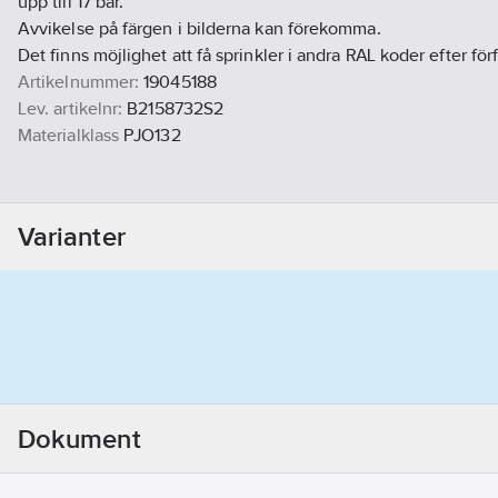
upp till 17 bar.
Avvikelse på färgen i bilderna kan förekomma.
Det finns möjlighet att få sprinkler i andra RAL koder efter för
Artikelnummer:
19045188
Lev. artikelnr:
B2158732S2
Materialklass
PJO132
Varianter
Dokument