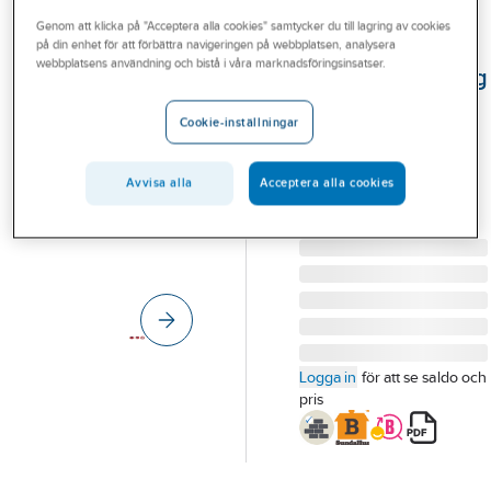
Outlet
Genom att klicka på "Acceptera alla cookies" samtycker du till lagring av cookies
på din enhet för att förbättra navigeringen på webbplatsen, analysera
PROFIT
Branscher
webbplatsens användning och bistå i våra marknadsföringsinsatser.
Snabbrillkoppling
Tjänster
Stum Röd, Profit
Cookie-inställningar
SNABBKPL DN100
Vårt erbjudande
STUM RÖD 114.3MM
Bli kund
Avvisa alla
Acceptera alla cookies
FITPRO
Artikelnummer:
1338474
Aktuellt
Lev. artikelnr:
FITPROR4
Logga in
för att se saldo och
pris