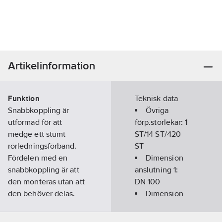
Artikelinformation
Funktion
Teknisk data
Snabbkoppling är
Övriga
utformad för att
förp.storlekar:
1
medge ett stumt
ST/14 ST/420
rörledningsförband.
ST
Fördelen med en
Dimension
snabbkoppling är att
anslutning 1:
den monteras utan att
DN 100
den behöver delas.
Dimension
Rillningsstandard:
anslutning 2:
OGS (Original Groove
DN 100