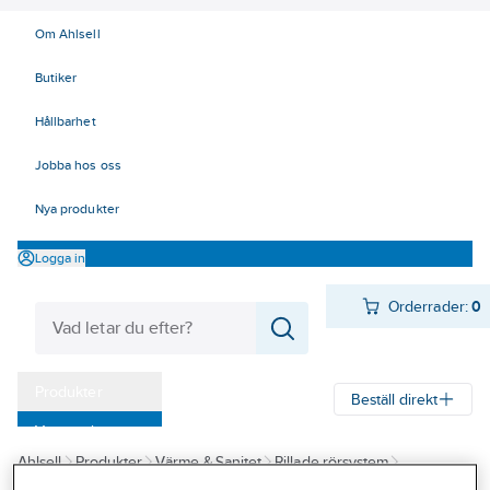
Om Ahlsell
Butiker
Hållbarhet
Jobba hos oss
Nya produkter
Logga in
Orderrader:
0
Produkter
Beställ direkt
Varumärken
Ahlsell
Produkter
Värme & Sanitet
Rillade rörsystem
Kampanjer
Målat och Galv
Rillkopplingar
Målad