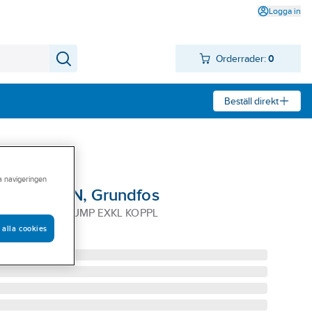
Logga in
Orderrader:
0
Beställ direkt
ra navigeringen
pump UP-N, Grundfos
S 1-FAS VVC PUMP EXKL KOPPL
 alla cookies