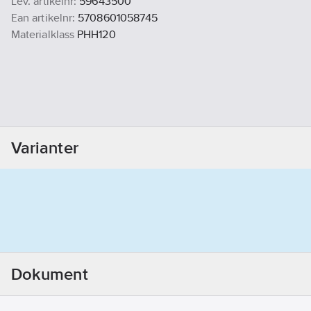
Lev. artikelnr:
59643500
Ean artikelnr:
5708601058745
Materialklass
PHH120
Varianter
Dokument