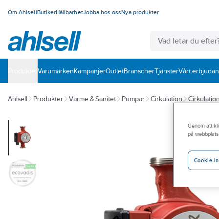
Om Ahlsell
Butiker
Hållbarhet
Jobba hos oss
Nya produkter
Produkter
Varumärken
Kampanjer
Outlet
Branscher
Tjänster
Vårt erbjuda
Ahlsell
Produkter
Värme & Sanitet
Pumpar
Cirkulation
Cirkulati
Genom att kli
på webbplats
Cookie-in