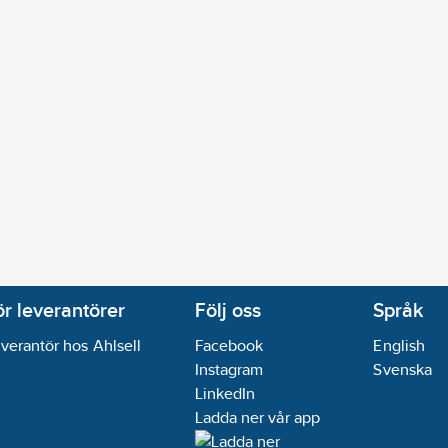
000/PTC:
Nej
h Modulation (PWM):
Nej
:
Nej
 / 2-10 V:
Nej
 mA / 4-20 mA:
Nej
n
tfritt stål
phus:
Rostfritt stål 304 (1.4301)
ar
1.53
m³/h
ränssnitt RS 232:
Nej
ör leverantörer
Följ oss
Språk
ränssnitt RS 485:
Nej
verantör hos Ahlsell
Facebook
English
tinuerlig):
2-110
°C
Instagram
Svenska
LinkedIn
:
1.53
m³/h
Ladda ner vår app
ur:
0-80
°C
ngskontakt:
Nej