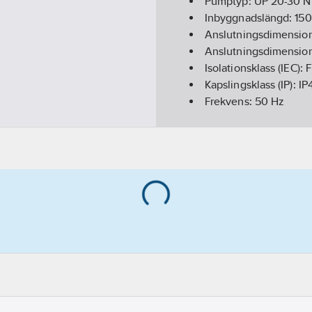
Pumptyp:
UP 20-30 N
Inbyggnadslängd:
150
Anslutningsdimension
Anslutningsdimension
Isolationsklass (IEC):
F
Kapslingsklass (IP):
IP
Frekvens:
50 Hz
Varvtalsreglering mot
Ineffekt per motor (P1
Märkström:
0.31
A
Elanslutning:
Anslutni
Tvillingpump:
Nej
Varvtal:
2900
Rpm
Anslutning inloppssi
Anslutning utloppssi
Materialkvalitet impe
Material impeller/pu
Anslutningsstandard 
Anslutningsstandard 