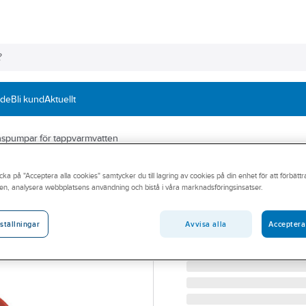
nde
Bli kund
Aktuellt
onspumpar för tappvarmvatten
GRUNDFOS
cka på "Acceptera alla cookies" samtycker du till lagring av cookies på din enhet för att förbätt
Tappvarmvatten
en, analysera webbplatsens användning och bistå i våra marknadsföringsinsatser.
UP20-30N 150 GRUNDFO
Artikelnummer:
5803029
Avvisa alla
Acceptera
ställningar
Lev. artikelnr:
59643500