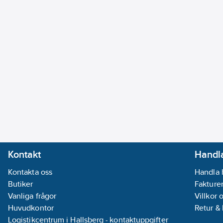
Kontakt
Handla
Kontakta oss
Handla 
Butiker
Fakturer
Vanliga frågor
Villkor 
Huvudkontor
Retur &
Logistikcentrum i Hallsberg - kontaktuppgifter