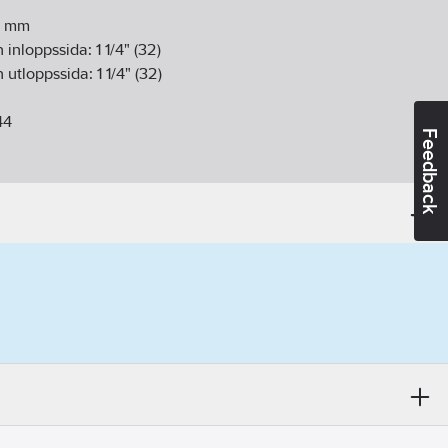
mm
 inloppssida:
1 1/4" (32)
 utloppssida:
1 1/4" (32)
44
Feedback
or:
Ingen
):
0.075
kW
ngsplint
da:
Utvändig gänga G, cylindrisk (ISO 228-1)
da:
Utvändig gänga G, cylindrisk (ISO 228-1)
ller/pumphjul:
Övrigt
mphjul:
Övrigt
inloppssida:
ISO 228-1
utloppssida:
ISO 228-1