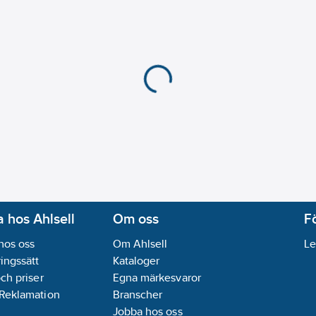
Antal faser:
1
Interface PT100/PT1
Interface Pulse Widt
Interface pulsräknare
Interface signal 0-10 V
Interface signal 0-20
Kommunikation:
Inge
Material pumphus:
Ros
Materialkvalitet pum
Max. arbetstryck:
10
b
Max. flödeskapacitet:
Max. statisk höjd:
3
m
Med kommunikationsg
 hos Ahlsell
Om oss
F
Med kommunikationsg
hos oss
Om Ahlsell
Le
Medietemperatur (kon
ingssätt
Kataloger
Märkspänning:
230
V
och priser
Egna märkesvaror
Nominellt flöde (BEP)
 Reklamation
Branscher
Omgivningstemperat
Jobba hos oss
Potentialfri omkoppli