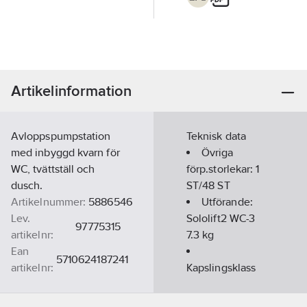
Artikelinformation
Avloppspumpstation
Teknisk data
med inbyggd kvarn för
Övriga
WC, tvättställ och
förp.storlekar:
1
dusch.
ST/48 ST
Artikelnummer:
5886546
Utförande:
Lev.
Sololift2 WC-3
97775315
artikelnr:
7.3 kg
Ean
5710624187241
artikelnr:
Kapslingsklass
Materialklass
PHM120
(IP):
IP44
Märkström: