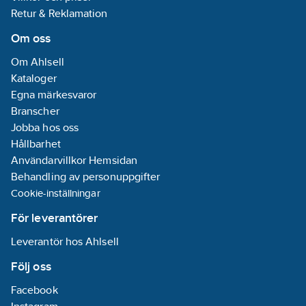
anslutning
Retur & Reklamation
utloppssida:
40
Om oss
mm
Med
Om Ahlsell
avluftning:
Nej
Kataloger
Max. statisk
Egna märkesvaror
höjd:
6.21
m
Branscher
Jobba hos oss
Anslutningsdimension
Hållbarhet
inloppssida:
Användarvillkor Hemsidan
Övrigt
Behandling av personuppgifter
Med
Cookie-inställningar
larmfunktion:
För leverantörer
Ja
Med
Leverantör hos Ahlsell
larmutgång:
Följ oss
Nej
Antal
Facebook
inlopp:
4