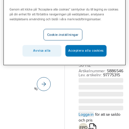
Outlet
Genom att klicka på "Acceptera alla cookies" samtycker du till lagring av cookies
GRUNDFOS
på din enhet för att förbättra navigeringen på webbplatsen, analysera
Branscher
WC-pump
webbplatsens användning och bistå i våra marknadsföringsinsatser.
Tjänster
Sololift2 WC-3,
Cookie-inställningar
Grundfos
Vårt erbjudande
SOLOLIFT2 WC-3
Aktuellt
GRUNDFOS WC
Avvisa alla
Acceptera alla cookies
PUMP 1X220-240V
50 HZ
Artikelnummer:
5886546
Lev. artikelnr:
97775315
Logga in
för att se saldo
och pris