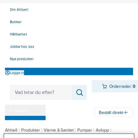
Om Ahlsell
Butiker
Hållbarhet
Jobba hos oss
Nya produkter
Logga in
Orderrader:
0
Produkter
Beställ direkt
Varumärken
Ahlsell
Produkter
Värme & Sanitet
Pumpar
Avlopp
Kampanjer
Pumpstationer för inomhus