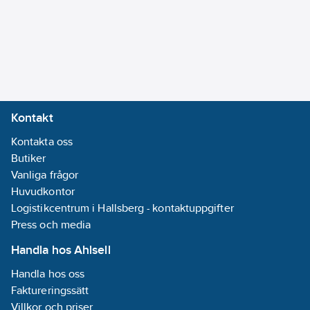
Anslutningskabel
med stickpropp
Höjd:
349.9
mm
Skärande:
Ja
Lämplig för
fekalier:
Ja
Kontakt
Material
Kontakta oss
pumphus:
PP
Butiker
(polypropen)
Vanliga frågor
Kan placeras
Huvudkontor
bakom WC-stol:
Logistikcentrum i Hallsberg - kontaktuppgifter
Ja
Press och media
Diameter
inloppssida:
110
Handla hos Ahlsell
mm
Handla hos oss
Utvändig
Faktureringssätt
rördiameter
Villkor och priser