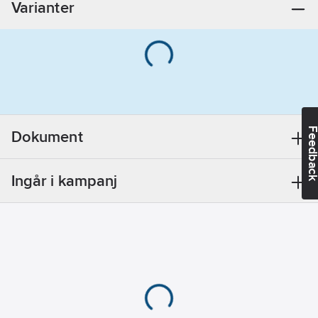
Varianter
3
A
Djup:
545.4
mm
Anslutningsdimension
utloppssida:
Övrigt
Bredd:
175.5
Feedba
Dokument
mm
Anslutning
Ingår i kampanj
inloppssida:
Rörände
Ineffekt per
motor (P1):
0.62
kW
Antal
pumpar:
1
Elanslutning: