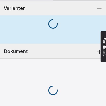
Förkromad
Varianter
Ytbehandling:
Polerad/Putsad
Material:
Mässing
Feedba
Monteringsmetod:
Kran/Blandare
Dokument
Vridbar pip:
Nej
Form:
Böjd
Anslutningsdimension
tillopp:
M26x1,5
Med
omkastare:
Nej
Riktbart
munstycke:
Nej