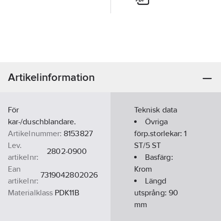
Artikelinformation
För
Teknisk data
kar-/duschblandare.
Övriga
Artikelnummer:
8153827
förp.storlekar:
1
Lev.
ST/5 ST
2802-0900
artikelnr:
Basfärg:
Ean
Krom
7319042802026
artikelnr:
Längd
Materialklass
PDK11B
utsprång:
90
mm
Ytskydd: