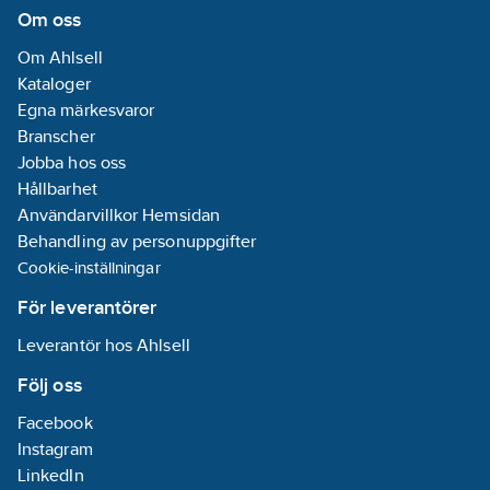
bygghöjd:
75
Om oss
mm
Om Ahlsell
Bygghöjd
Kataloger
undersida
Egna märkesvaror
utlopp:
75
mm
Branscher
REACH
Jobba hos oss
Datum:
2021-11-
Hållbarhet
18
Användarvillkor Hemsidan
REACH -
Behandling av personuppgifter
Innehåller
Cookie-inställningar
kandidatämnen:
Bly
För leverantörer
REACH
Leverantör hos Ahlsell
Informationsplikt:
Ja
Följ oss
Facebook
Instagram
LinkedIn