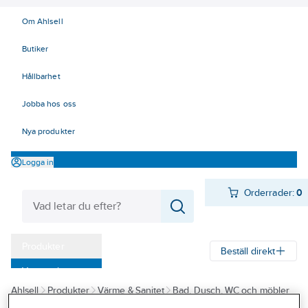
Om Ahlsell
Butiker
Hållbarhet
Jobba hos oss
Nya produkter
Logga in
Orderrader:
0
Produkter
Beställ direkt
Varumärken
Ahlsell
Produkter
Värme & Sanitet
Bad, Dusch, WC och möbler
Kampanjer
Sanitetsarmatur
Reservdelar sanitetsarmatur
Utloppspipar