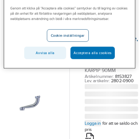
Outlet
Utloppspipar för badkarsblandare
Genom att klicka på "Acceptera alla cookies" samtycker du till lagring av cookies
på din enhet för att förbättra navigeringen på webbplatsen, analysera
Branscher
webbplatsens användning och bistå i våra marknadsföringsinsatser.
MORA
Tjänster
Utloppspipar för
Cookie-inställningar
badkarsblandare,
Vårt erbjudande
FMM
Bli kund
Avvisa alla
Acceptera alla cookies
FMM 2802-0900
Aktuellt
UTLOPPSPIP M26
KARPIP 90MM
Artikelnummer:
8153827
Lev. artikelnr:
2802-0900
Logga in
för att se saldo och
pris