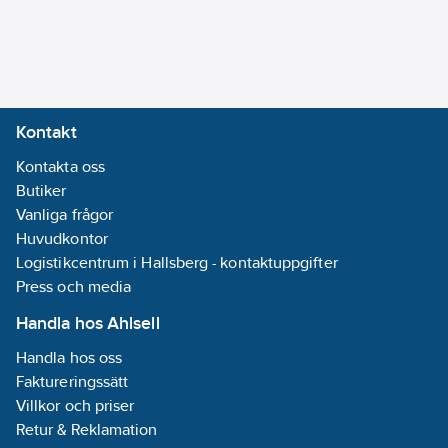
Utloppsmunstycke:
Strålsamlare
luftinblandning
Med
Kontakt
reglering för
Kontakta oss
bottenventil:
Butiker
Nej
Vanliga frågor
Med
Huvudkontor
täckbricka/-
Logistikcentrum i Hallsberg - kontaktuppgifter
rosett:
Nej
Press och media
Modell/Utförande:
Handla hos Ahlsell
Rör
Handla hos oss
Anslutning
Faktureringssätt
tillopp:
Villkor och priser
Invändig gänga
Retur & Reklamation
Total