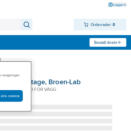
Logga in
Orderrader:
0
Beställ direkt
)
ra navigeringen
r väggmontage, Broen-Lab
 KROPPSDUSCH FÖR VÄGG
 alla cookies