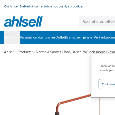
Om Ahlsell
Butiker
Hållbarhet
Jobba hos oss
Nya produkter
Produkter
Varumärken
Kampanjer
Outlet
Branscher
Tjänster
Vårt erbjuda
Ahlsell
Produkter
Värme & Sanitet
Bad, Dusch, WC och möbler
San
Genom att kli
på webbplats
Cookie-in