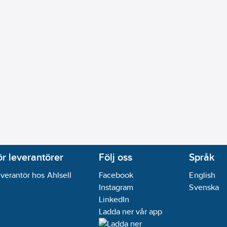
ör leverantörer
Följ oss
Språk
verantör hos Ahlsell
Facebook
English
Instagram
Svenska
LinkedIn
Ladda ner vår app