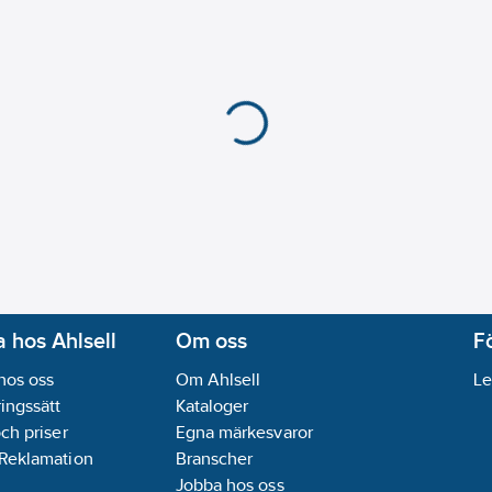
 hos Ahlsell
Om oss
F
hos oss
Om Ahlsell
Le
ingssätt
Kataloger
och priser
Egna märkesvaror
 Reklamation
Branscher
Jobba hos oss