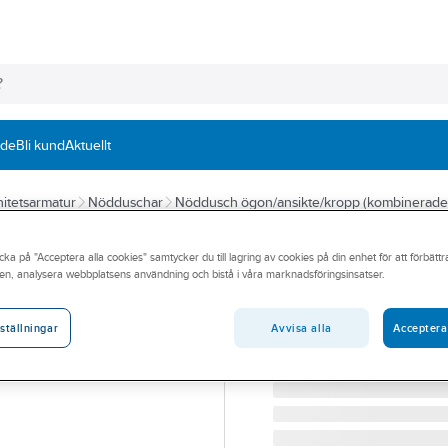
nde
Bli kund
Aktuellt
itetsarmatur
Nödduschar
Nöddusch ögon/ansikte/kropp (kombinerade
BROEN-LAB
cka på "Acceptera alla cookies" samtycker du till lagring av cookies på din enhet för att förbätt
Kroppsdusch fö
en, analysera webbplatsens användning och bistå i våra marknadsföringsinsatser.
BROEN-LAB NÖDDUSCH
Artikelnummer:
7957920
Avvisa alla
Acceptera
ställningar
Lev. artikelnr:
17582009