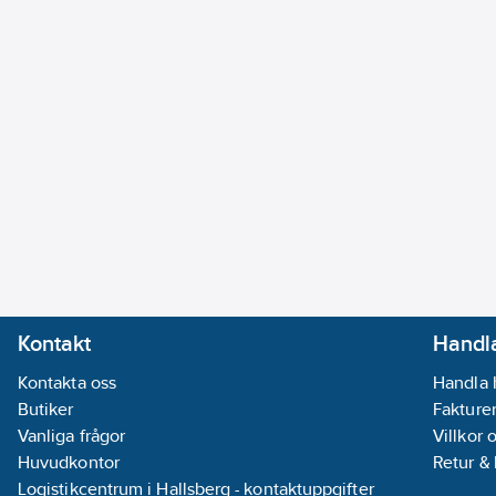
Kontakt
Handla
Kontakta oss
Handla 
Butiker
Fakturer
Vanliga frågor
Villkor 
Huvudkontor
Retur &
Logistikcentrum i Hallsberg - kontaktuppgifter