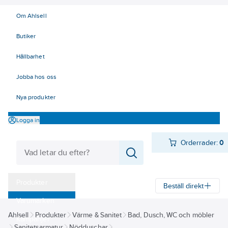
Om Ahlsell
Butiker
Hållbarhet
Jobba hos oss
Nya produkter
Logga in
Orderrader:
0
Produkter
Beställ direkt
Varumärken
Ahlsell
Produkter
Värme & Sanitet
Bad, Dusch, WC och möbler
Kampanjer
Sanitetsarmatur
Nödduschar