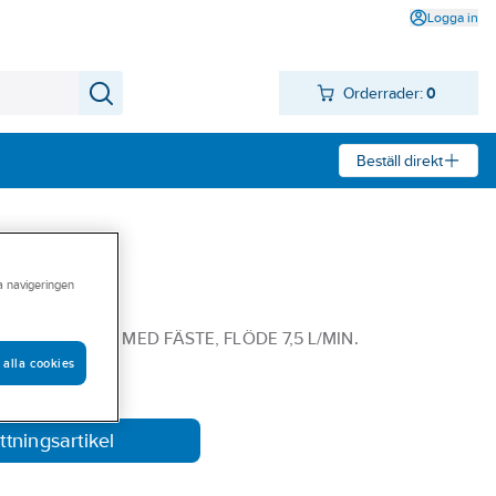
Logga in
Orderrader:
0
Beställ direkt
ra navigeringen
XE, FMM
VASKA KROM MED FÄSTE, FLÖDE 7,5 L/MIN.
 alla cookies
vit ersatt.
ttningsartikel