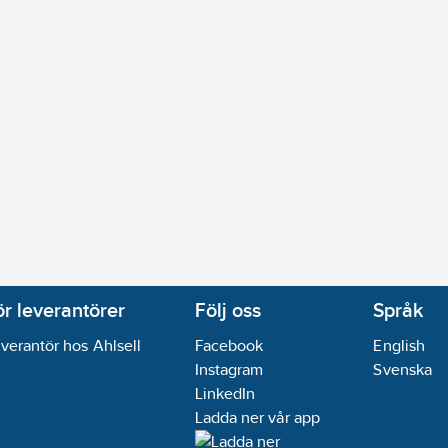
dusch:
1
huvud:
110
mm
tfritt stål
1-18
andidatämnen:
Bly
ikt:
Ja
ör leverantörer
Följ oss
Språk
verantör hos Ahlsell
Facebook
English
Instagram
Svenska
LinkedIn
Ladda ner vår app