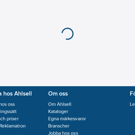
Antal stråltyper hand
Diameter handdusch
Material glidstång:
Ros
REACH Datum:
2021-1
REACH - Innehåller k
Utförande:
Vaska
REACH Informationspl
 hos Ahlsell
Om oss
F
hos oss
Om Ahlsell
Le
ingssätt
Kataloger
och priser
Egna märkesvaror
 Reklamation
Branscher
Jobba hos oss