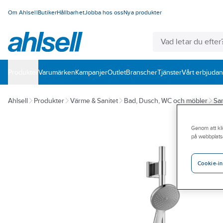
Om Ahlsell
Butiker
Hållbarhet
Jobba hos oss
Nya produkter
Produkter
Varumärken
Kampanjer
Outlet
Branscher
Tjänster
Vårt erbjuda
Ahlsell
Produkter
Värme & Sanitet
Bad, Dusch, WC och möbler
San
Genom att kli
på webbplats
Cookie-in