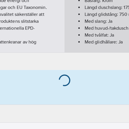
ande energi och
Basfärg:
Krom
ingar och EU Taxonomin.
Längd duschslang:
17
litet säkerställer att
Längd glidstång:
750
roduktens slitstarka
Med slang:
Ja
ternationella EPD-
Med huvud-/takdusch
Med tvålfat:
Ja
attenkranar av hög
Med glidhållare:
Ja
s med en beprövad stabil
Accentfärg:
Krom
 alla proffs känner sig
Med monteringsdetalj
Med lotionbehållare:
Med svamphållare:
Ne
Med ringskål:
Nej
Höjdinställbara fästp
Dold fastsättning:
Ja
Lämplig för hörnmont
Med hylla:
Nej
Med handdusch:
Ja
Anti-kalk-system:
Ja
Antal stråltyper huvu