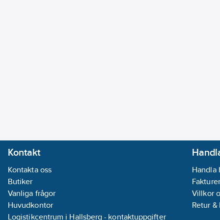
Kontakt
Handla
Kontakta oss
Handla 
Butiker
Fakturer
Vanliga frågor
Villkor 
Huvudkontor
Retur &
Logistikcentrum i Hallsberg - kontaktuppgifter