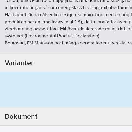
Testad, utvecklad för att uppfylla marknadens tuffa krav gäll
miljöcertifieringar så som energiklassificering, miljöbedömn
Hållbarhet, ändamålsenlig design i kombination med en hög kva
produkten har en lång livscykel (LCA), detta innefattar även p
ytbehandling oavsett färg. Miljövarudeklarerade enligt det In
systemet (Environmental Product Declaration).
Beprövad, FM Mattsson har i många generationer utvecklat v
kvalitet för säker tillgång till dricksvatten. Detta tillsamman
teknisk plattform och hög tillgänglighet till reservdelar gör att
Varianter
trygga med oss som partner.
Handdusch med kalkavvisande sil
Konstantflöde 7,5 l/min vid 2–6 bar
Med tvålhylla
Duschstången har flexibelt övre väggfäste, med väggtätning
Lead Free (blyfri)
Artikelnummer:
8320403
Lev. artikelnr:
86710000
Dokument
Ean artikelnr:
7391887260131
Materialklass
PCN200