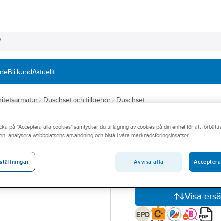
nde
Bli kund
Aktuellt
itetsarmatur
Duschset och tillbehör
Duschset
FMM
cka på "Acceptera alla cookies" samtycker du till lagring av cookies på din enhet för att förbätt
Duschset 9000
en, analysera webbplatsens användning och bistå i våra marknadsföringsinsatser.
FMM 9000XE DUSCHSET 
Artikelnummer:
8320403
Avvisa alla
Acceptera
ställningar
Lev. artikelnr:
86710000
Den valda artikeln har bli
Visa ersä