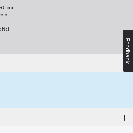
50
mm
mm
:
Nej
Feedback
er:
Ja
Nej
j
unkter:
Ja
ering:
Nej
d-/takdusch:
1