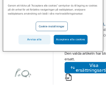
Outlet
Genom att klicka på "Acceptera alla cookies" samtycker du till lagring av cookies
på din enhet för att förbättra navigeringen på webbplatsen, analysera
FMM
Branscher
webbplatsens användning och bistå i våra marknadsföringsinsatser.
Duschset 9000E,
Tjänster
handdusch/slang
Cookie-inställningar
FMM DUSCHANORDNIN
Vårt erbjudande
9000E FRK H-DUSCH 80
Bli kund
Avvisa alla
Acceptera alla cookies
SLANG 1,75M
Artikelnummer:
8197765
Aktuellt
Lev. artikelnr:
94751759
Den valda artikeln har bli
ersatt.
Visa
ersättningsart