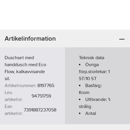
Artikelinformation
Duschset med
Teknisk data
handdusch med Eco
Övriga
Flow, kalkavvisande
förp.storlekar:
1
sil.
ST/10 ST
Artikelnummer:
8197765
Basfärg:
Lev.
Krom
94751759
artikelnr:
Utförande:
1-
Ean
strålig
7391887237058
artikelnr:
Antal
Materialklass
PCN11A
stråltyper:
1
Material: