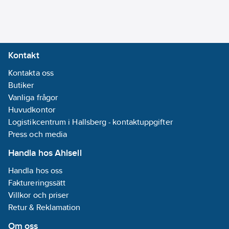
Frisörutförande:
Nej
Roterande
anslutning:
Nej
Kontakt
Minsta
Kontakta oss
blandvattenförbrukning
Butiker
vid tappställe:
9
Vanliga frågor
l/min
Huvudkontor
REACH
Logistikcentrum i Hallsberg - kontaktuppgifter
Datum:
2021-11-
Press och media
18
REACH -
Handla hos Ahlsell
Innehåller
Handla hos oss
kandidatämnen:
Faktureringssätt
Bly
Villkor och priser
REACH
Retur & Reklamation
Informationsplikt:
Ja
Om oss