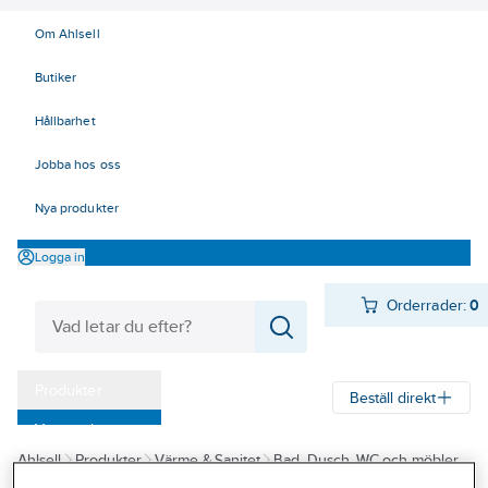
Om Ahlsell
Butiker
Hållbarhet
Jobba hos oss
Nya produkter
Logga in
Orderrader:
0
Produkter
Beställ direkt
Varumärken
Ahlsell
Produkter
Värme & Sanitet
Bad, Dusch, WC och möbler
Kampanjer
Sanitetsarmatur
Duschset och tillbehör
Duschset