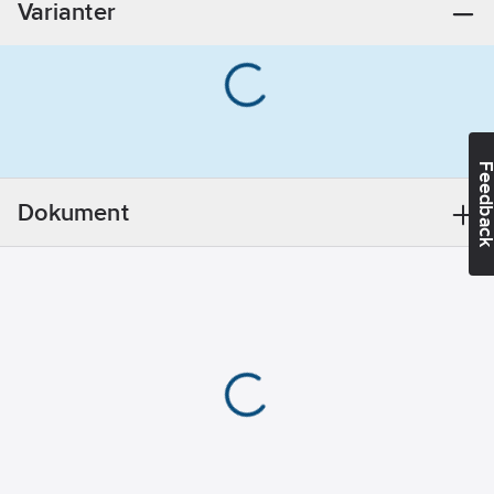
Varianter
Plast
Diameter
duschhuvud:
80
mm
Inställbar
stråle:
Nej
Feedba
Med slang:
Ja
Dokument
Anti-kalk-
system:
Ja
Med
väggfäste:
Ja
Med
avtagbar sil:
Nej
Med
snabbkoppling:
Nej