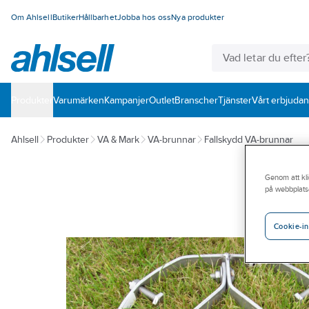
Om Ahlsell
Butiker
Hållbarhet
Jobba hos oss
Nya produkter
Produkter
Varumärken
Kampanjer
Outlet
Branscher
Tjänster
Vårt erbjuda
Ahlsell
Produkter
VA & Mark
VA-brunnar
Fallskydd VA-brunnar
Genom att kli
på webbplats
Cookie-in