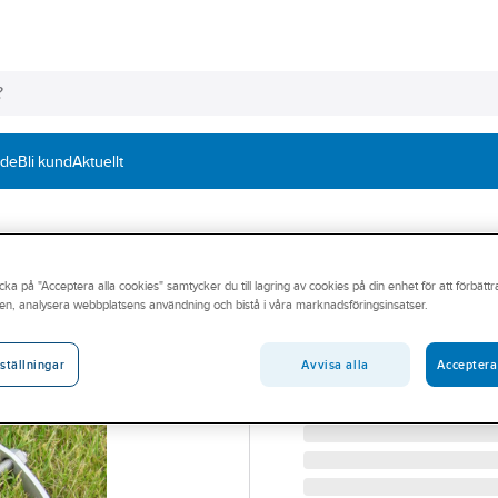
nde
Bli kund
Aktuellt
A-COLLECTION
cka på "Acceptera alla cookies" samtycker du till lagring av cookies på din enhet för att förbätt
Fallskydd a-coll
en, analysera webbplatsens användning och bistå i våra marknadsföringsinsatser.
360-410 A-COLLECTIO
Artikelnummer:
19037992
Avvisa alla
Acceptera
ställningar
Lev. artikelnr:
19037992