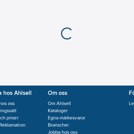
 hos Ahlsell
Om oss
F
hos oss
Om Ahlsell
Le
ingssätt
Kataloger
och priser
Egna märkesvaror
 Reklamation
Branscher
Jobba hos oss