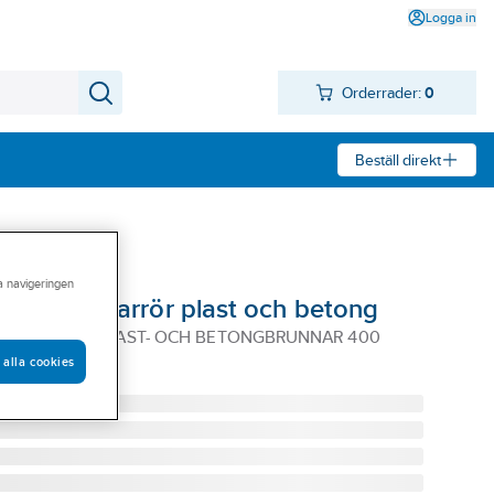
Logga in
Orderrader:
0
Beställ direkt
ra navigeringen
ection, stigarrör plast och betong
N FALLSKYDD PLAST- OCH BETONGBRUNNAR 400
 alla cookies