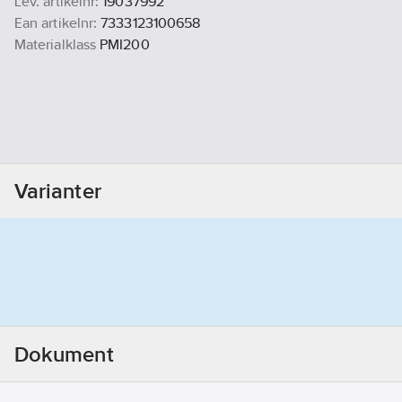
Lev. artikelnr:
19037992
Ean artikelnr:
7333123100658
Materialklass
PMI200
Varianter
Dokument