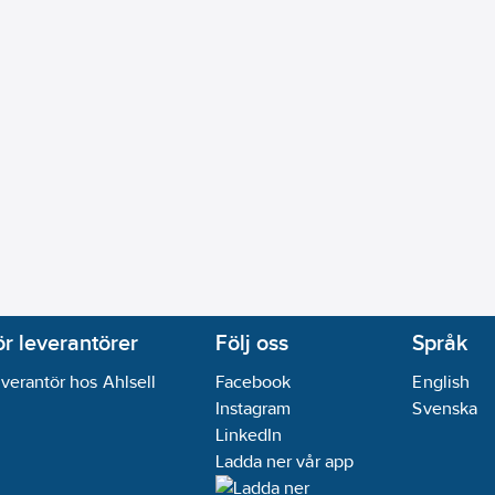
ör leverantörer
Följ oss
Språk
verantör hos Ahlsell
Facebook
English
Instagram
Svenska
LinkedIn
Ladda ner vår app