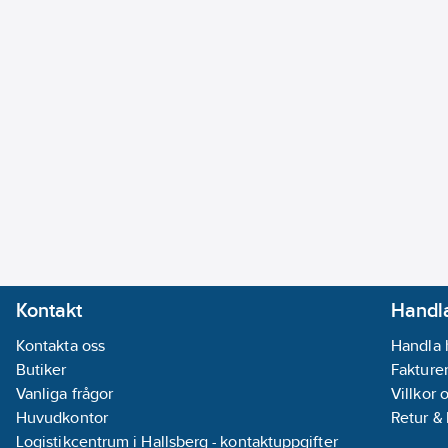
Kontakt
Handla
Kontakta oss
Handla 
Butiker
Fakturer
Vanliga frågor
Villkor 
Huvudkontor
Retur &
Logistikcentrum i Hallsberg - kontaktuppgifter