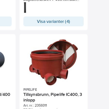
 vit
vattenlås. Inklusive
 liters
teleskopmanschett för betäckning.
 utan
tlopp.
Visa varianter (4)
g
ill
m
PIPELIFE
3/400
Tillsynsbrunn, Pipelife IC400, 3
inlopp
Art. nr.:
2359311