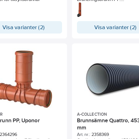
Dubbelväggskonstruktion med
slät insida. Dim 400 mm med 70
sandfång. Svetsad botten och
vattenlås. Två inlopp och ett u
Visa varianter (2)
Visa varianter (2)
Höjd från botten till vattengån
inlopp 90cm. Höjd från botten t
utlopp 75 cm. Inklusive
teleskopmanschett för 315 m
teleskoprör.
R
A-COLLECTION
runn PP, Uponor
Brunnsämne Quattro, 45
mm
2364296
Art. nr.:
2358369