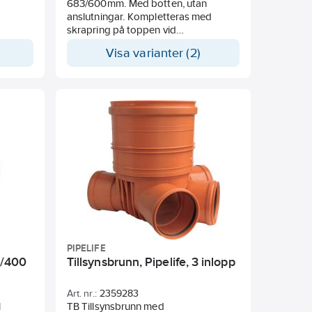
683/600mm. Med botten, utan
anslutningar. Kompletteras med
skrapring på toppen vid
betäckningen.
Visa varianter (2)
PIPELIFE
3/400
Tillsynsbrunn, Pipelife, 3 inlopp
Art. nr.:
2359283
l
TB Tillsynsbrunn med