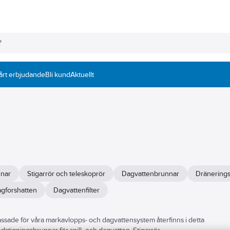
årt erbjudande
Bli kund
Aktuellt
nnar
Stigarrör och teleskoprör
Dagvattenbrunnar
Dränering
gforshatten
Dagvattenfilter
assade för våra markavlopps- och dagvattensystem återfinns i detta