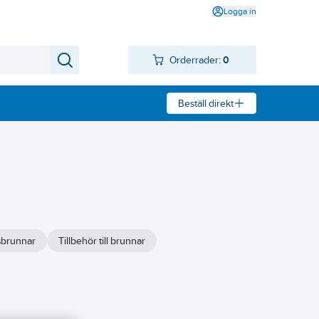
Logga in
Orderrader:
0
Beställ direkt
sbrunnar
Tillbehör till brunnar