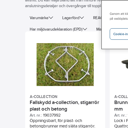
avsnitt. Du kan välja bland allt från mindre rensbrunnar till n
anslutningsdetaljer och övergångar till topplösningar så som 
Genom att kli
Varumärke
Lagerförd
REACH – Fri från K
på webbplats
Har miljövarudeklaration (EPD)
Material
Fä
Cookie-in
Antal anslutningar
Plan botten
Vattengång t
Längd
A-COLLECTION
A-COL
Fallskydd a-collection, stigarrör
Brunn
plast och betong
mm
Art. nr.:
19037992
Art. nr.:
Öppningsbart, för plast- och
Lock i 
betongbrunnar med släta stigarrör.
Quattr