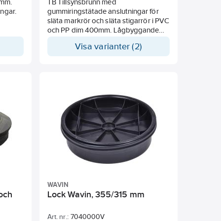
0mm.
TB Tillsynsbrunn med
ingar.
gummiringstätade anslutningar för
släta markrör och släta stigarrör i PVC
och PP dim 400mm. Lågbyggande
stigarhals. Levereras med monterade
Visa varianter (2)
vallningsinsatser.
WAVIN
 och
Lock Wavin, 355/315 mm
Art. nr.:
7040000V