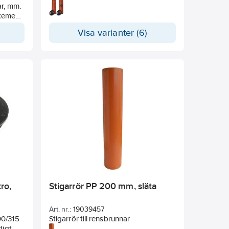
ar, mm.
slät insida. Dim 400 mm med 70 liters
cement
sandfång. Svetsad botten och utan
vattenlås. Inklusive
Visa varianter (6)
teleskopmanschett för 315 mm
nuter
teleskoprör.
.
TEMPO
l vilket
g.
der
vatten
dgör
eter.
ro,
Stigarrör PP 200 mm, släta
Art. nr.:
19039457
00/315
Stigarrör till rensbrunnar
digt