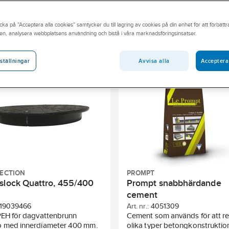
edstigningsbrunnar för spill- och dagvatten. Stigarrör,
gatugods finns i ett brett urval.
cka på "Acceptera alla cookies" samtycker du till lagring av cookies på din enhet för att förbätt
andidatämne
Byggvarubedömningen
Sunda hus
BAS
en, analysera webbplatsens användning och bistå i våra marknadsföringsinsatser.
rg
Innerdiameter
Ytterdiamater
Anslutning
D
Avvisa alla
Acceptera
ställningar
ill färdig mark
Med fast ståndarrör
Höjd
Med flödesp
LECTION
PROMPT
slock Quattro, 455/400
Prompt snabbhärdande
cement
19039466
Art. nr.:
4051309
PEH för dagvattenbrunn
Cement som används för att r
o med innerdiameter 400 mm.
olika typer betongkonstruktio