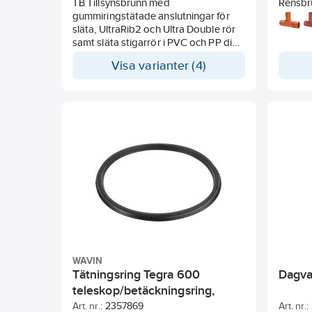
TB Tillsynsbrunn med
Rensbru
gummiringstätade anslutningar för
släta, UltraRib2 och Ultra Double rör
samt släta stigarrör i PVC och PP dim
400 mm.
Visa varianter (4)
WAVIN
Tätningsring Tegra 600
Dagva
teleskop/betäckningsring,
Wavin
Art. nr.:
2357869
Art. nr.: