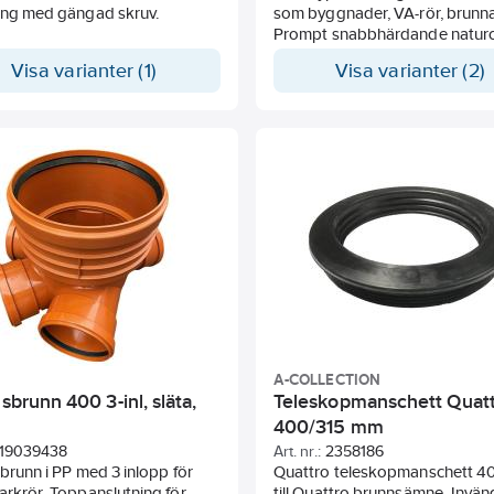
ning med gängad skruv.
som byggnader, VA-rör, brunn
Prompt snabbhärdande natur
härdar på ca 1 minut vid
Visa varianter (1)
Visa varianter (2)
rumstemperatur vid blandning
cement/vatten eller på ca 2 mi
blandning cement/sand/vatten
Härdningstiden förlängs om 
tillsätts. Krympningen är minima
minimerar risk för sprickbildnin
Cementen går att använda un
vatten och resistens sulfatiskt 
samt ett flertal kemikalier. Rå
med leverantören vid tveksamh
A-COLLECTION
nsbrunn 400 3-inl, släta,
Teleskopmanschett Quatt
400/315 mm
19039438
Art. nr.:
2358186
sbrunn i PP med 3 inlopp för
Quattro teleskopmanschett 4
arkrör. Toppanslutning för
till Quattro brunnsämne. Invän