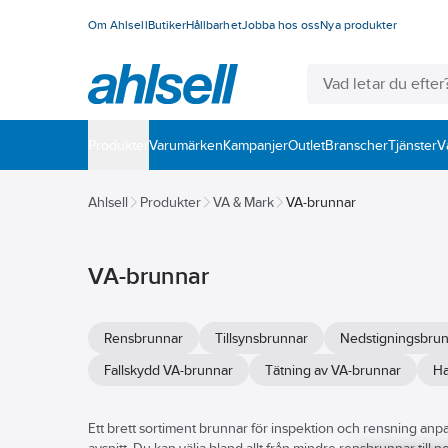
Om Ahlsell
Butiker
Hållbarhet
Jobba hos oss
Nya produkter
Produkter
Varumärken
Kampanjer
Outlet
Branscher
Tjänster
V
Ahlsell
Produkter
VA & Mark
VA-brunnar
VA-brunnar
Rensbrunnar
Tillsynsbrunnar
Nedstigningsbru
Fallskydd VA-brunnar
Tätning av VA-brunnar
Ha
Ett brett sortiment brunnar för inspektion och rensning anp