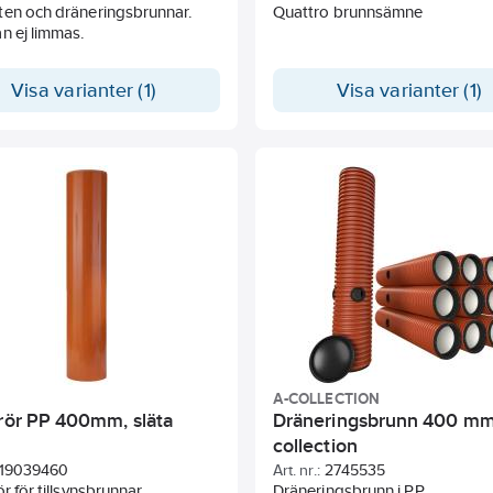
ten och dräneringsbrunnar.
Quattro brunnsämne
n ej limmas.
Visa varianter (1)
Visa varianter (1)
A-COLLECTION
rrör PP 400mm, släta
Dräneringsbrunn 400 mm,
collection
19039460
Art. nr.:
2745535
ör för tillsynsbrunnar
Dräneringsbrunn i PP.