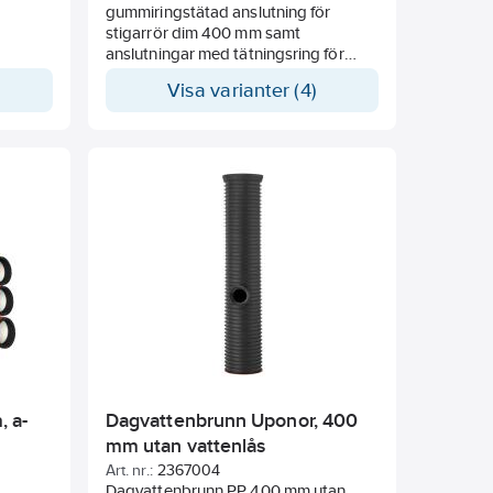
gummiringstätad anslutning för
stigarrör dim 400 mm samt
anslutningar med tätningsring för
släta markrör 110-200 mm. Brunnar
Visa varianter (4)
med anslutning 250 mm och större
levereras utan tätningsring och är
anpassade för Pragma. Om släta
markrör 250 mm och större ansluts
ska klickring monteras.
 a-
Dagvattenbrunn Uponor, 400
mm utan vattenlås
Art. nr.:
2367004
Dagvattenbrunn PP 400 mm utan