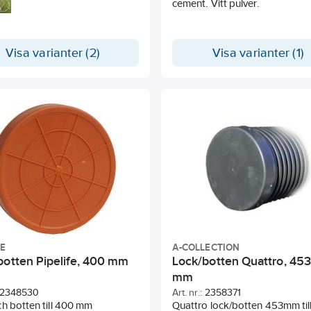
runnar med släta stigarrör.
cement. Vitt pulver.
Visa varianter (2)
Visa varianter (1)
FE
A-COLLECTION
botten Pipelife, 400 mm
Lock/botten Quattro, 45
mm
2348530
Art. nr.:
2358371
h botten till 400 mm
Quattro lock/botten 453mm til