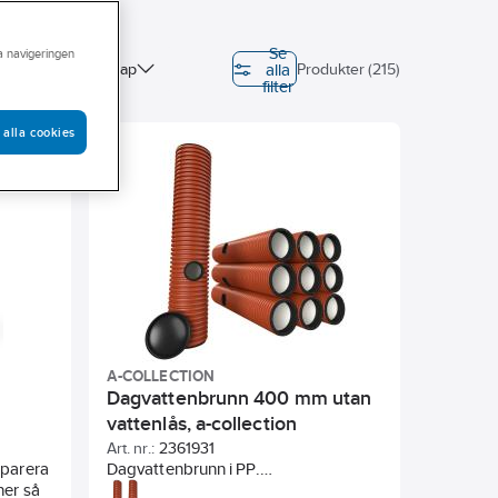
Se
ra navigeringen
alla
TA
Egenskap
Produkter (215)
filter
imension
 alla cookies
rofil
Färg
A-COLLECTION
Dagvattenbrunn 400 mm utan
vattenlås, a-collection
Art. nr.:
2361931
eparera
Dagvattenbrunn i PP.
ner så
Dubbelväggskonstruktion med vit