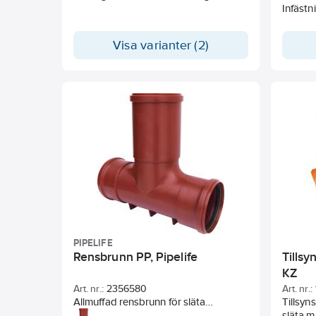
Infäst
Visa varianter (2)
PIPELIFE
Rensbrunn PP, Pipelife
Tillsy
KZ
Art. nr.:
2356580
Art. nr.:
Allmuffad rensbrunn för släta
Tillsyn
markavloppsrör. Övergångsdetaljer
släta m