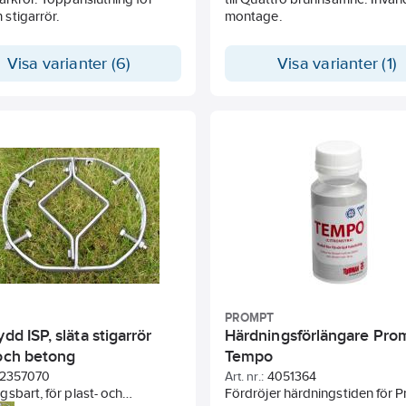
stigarrör.
montage.
Visa varianter (6)
Visa varianter (1)
PROMPT
ydd ISP, släta stigarrör
Härdningsförlängare Pro
 och betong
Tempo
2357070
Art. nr.:
4051364
sbart, för plast- och
Fördröjer härdningstiden för 