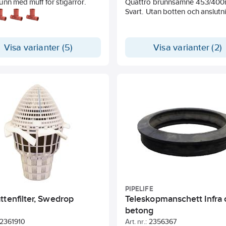
nn med muff för stigarrör.
Quattro brunnsämne 453/40
Svart. Utan botten och anslutn
Visa varianter (5)
Visa varianter (2)
PIPELIFE
ttenfilter, Swedrop
Teleskopmanschett Infra
betong
2361910
Art. nr.:
2356367