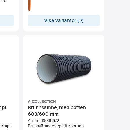
Visa varianter (2)
A-COLLECTION
mpt
Brunnsämne, med botten
683/600 mm
Art. nr.:
19038672
Prompt
Brunnsämne/dagvattenbrunn