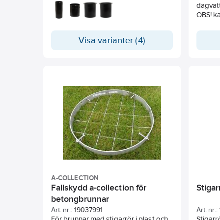
dagvat
OBS! ka
Visa varianter (4)
A-COLLECTION
Fallskydd a-collection för
Stiga
betongbrunnar
Art. nr.:
19037991
Art. nr.:
För brunnar med stigarrör i plast och
Stigarr