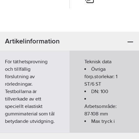
Artikelinformation
För täthetsprovning
Teknisk data
och tillfällig
Övriga
förslutning av
förp.storlekar:
1
rörledningar.
ST/6 ST
Testbollarna är
DN:
100
tillverkade av ett
speciellt elastiskt
Arbetsområde:
gummimaterial som tål
87-108
mm
betydande utvidgning.
Max tryck i
I sitt nya utförande
propp:
2,1 Bar
tillverkas även de
Tryck i