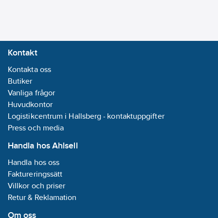
Artikelnummer:
1164871
Lev. artikelnr:
270-040
Ersätter
1133218
artikelnr:
Kontakt
Materialklass
PMM900
Kontakta oss
Butiker
Vanliga frågor
Huvudkontor
Logistikcentrum i Hallsberg - kontaktuppgifter
Press och media
Handla hos Ahlsell
Handla hos oss
Faktureringssätt
Villkor och priser
Retur & Reklamation
Om oss