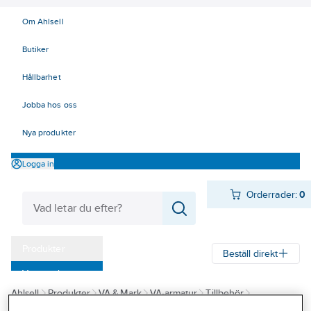
Om Ahlsell
Butiker
Hållbarhet
Jobba hos oss
Nya produkter
Logga in
Orderrader:
0
Produkter
Beställ direkt
Varumärken
Ahlsell
Produkter
VA & Mark
VA-armatur
Tillbehör
Kampanjer
Proppar och provtryckning