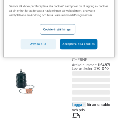
Outlet
Genom att klicka på "Acceptera alla cookies" samtycker du till lagring av cookies
på din enhet för att förbättra navigeringen på webbplatsen, analysera
CHERNE
Branscher
webbplatsens användning och bistå i våra marknadsföringsinsatser.
Cherne
Tjänster
rörproppar
Cookie-inställningar
med dragögla
Vårt erbjudande
DN100 TESTBOLL
Bli kund
Avvisa alla
Acceptera alla cookies
RÖRPROPP 87-
Aktuellt
108MM, 2.1 BAR
CHERNE
Artikelnummer:
1164871
Lev. artikelnr:
270-040
Logga in
för att se saldo
och pris