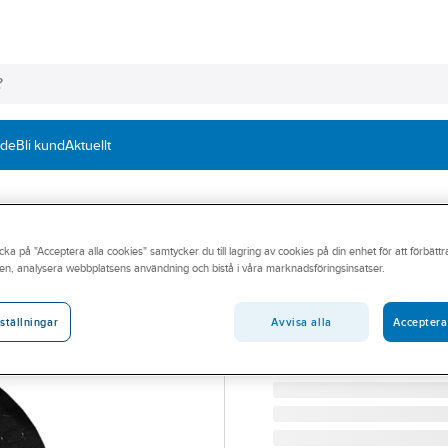
nde
Bli kund
Aktuellt
cka på "Acceptera alla cookies" samtycker du till lagring av cookies på din enhet för att förbätt
SAFEROAD TRAFFIC
en, analysera webbplatsens användning och bistå i våra marknadsföringsinsatser.
Låskil 60
LÅSKIL 60 3010061
Avvisa alla
Acceptera
ställningar
Artikelnummer:
9877005
Lev. artikelnr:
3010061