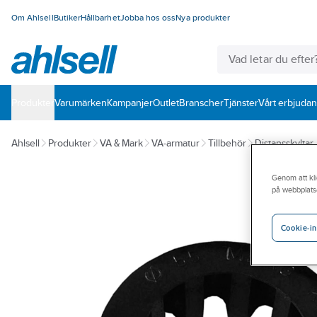
Om Ahlsell
Butiker
Hållbarhet
Jobba hos oss
Nya produkter
Produkter
Varumärken
Kampanjer
Outlet
Branscher
Tjänster
Vårt erbjuda
Ahlsell
Produkter
VA & Mark
VA-armatur
Tillbehör
Distansskyltar
Genom att kli
på webbplats
Cookie-in