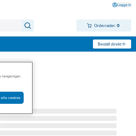
Logga in
Orderrader:
0
Beställ direkt
ra navigeringen
 alla cookies