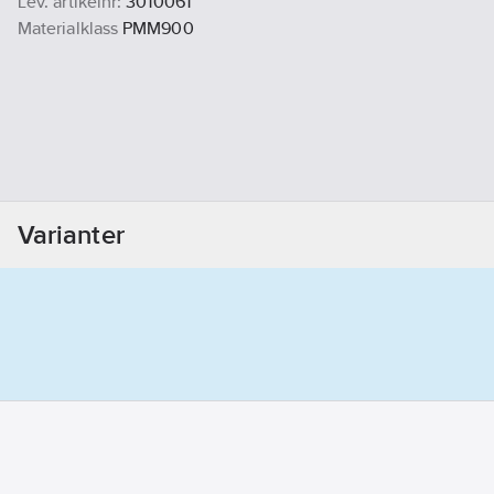
Lev. artikelnr:
3010061
Materialklass
PMM900
Varianter