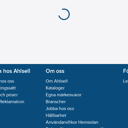
 hos Ahlsell
Om oss
F
hos oss
Om Ahlsell
Le
ingssätt
Kataloger
och priser
Egna märkesvaror
 Reklamation
Branscher
Jobba hos oss
Hållbarhet
Användarvillkor Hemsidan