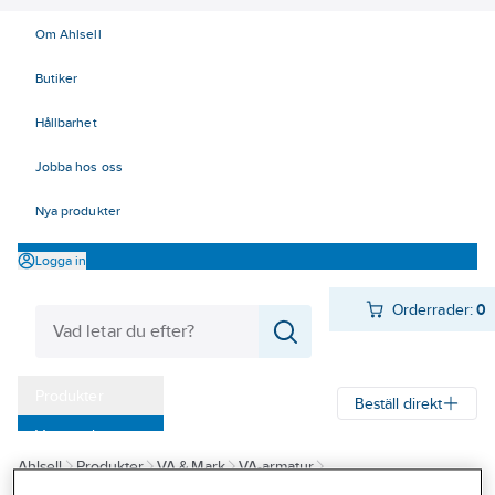
Om Ahlsell
Butiker
Hållbarhet
Jobba hos oss
Nya produkter
Logga in
Orderrader:
0
Produkter
Beställ direkt
Varumärken
Ahlsell
Produkter
VA & Mark
VA-armatur
Kampanjer
Garnityr och betäckningar
Hawle