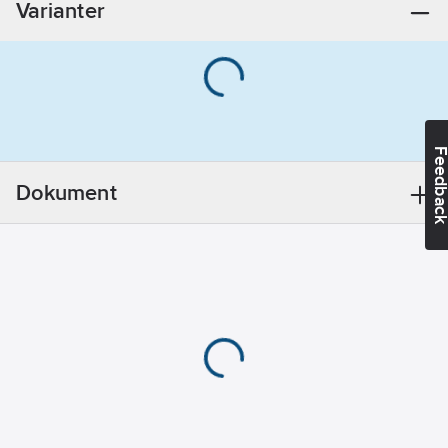
Varianter
Materialklass
PMM410
Feedba
Dokument