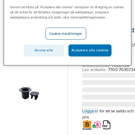
Outlet
Genom att klicka på "Acceptera alla cookies" samtycker du till lagring av cookies
på din enhet för att förbättra navigeringen på webbplatsen, analysera
BELOS
Branscher
webbplatsens användning och bistå i våra marknadsföringsinsatser.
Ventilbetäckning
Tjänster
slussventiler, rund
Cookie-inställningar
BELOS
Vårt erbjudande
SLUSSVENTILBETÄCKNI
Bli kund
Avvisa alla
Acceptera alla cookies
MED RUND RAM
FLYTANDE
Aktuellt
Artikelnummer:
7030734
Lev. artikelnr:
7700 703073
Logga in
för att se saldo och
pris