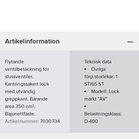
Artikelinformation
Flytande
Teknisk data
ventilbetäckning för
Övriga
slussventiler.
förp.storlekar:
1
Kantringssäkert lock
ST/65 ST
med utvändig
Modell:
Lock
greppkant. Bärande
märkt "AV"
area 350 cm².
Bajonettfäste.
Belastningsklass:
Artikelnummer:
7030734
D-400
Lev.
7700 7030734
artikelnr: