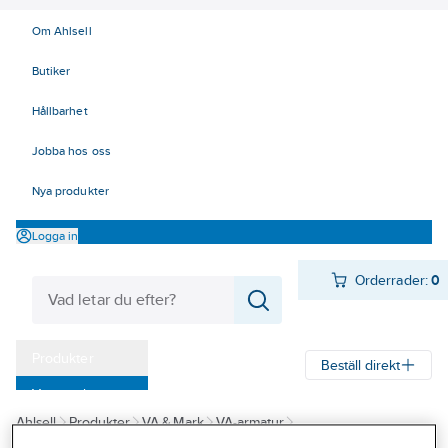
Om Ahlsell
Butiker
Hållbarhet
Jobba hos oss
Nya produkter
Logga in
Orderrader:
0
Produkter
Beställ direkt
Varumärken
Ahlsell
Produkter
VA & Mark
VA-armatur
Kampanjer
Garnityr och betäckningar
Hawle