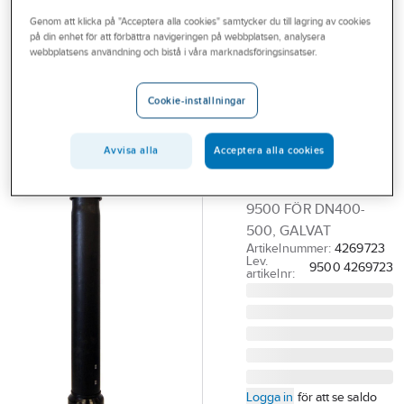
Outlet
Genom att klicka på "Acceptera alla cookies" samtycker du till lagring av cookies
på din enhet för att förbättra navigeringen på webbplatsen, analysera
HAWLE
Branscher
webbplatsens användning och bistå i våra marknadsföringsinsatser.
Teleskopgarnityr
Tjänster
slussventiler
Cookie-inställningar
DN400-500,
Vårt erbjudande
galvad
Bli kund
Avvisa alla
Acceptera alla cookies
0.85-1.15 HAWLE
Aktuellt
TELESKOPGARN. NR
9500 FÖR DN400-
500, GALVAT
Artikelnummer:
4269723
Lev.
9500 4269723
artikelnr:
Logga in
för att se saldo