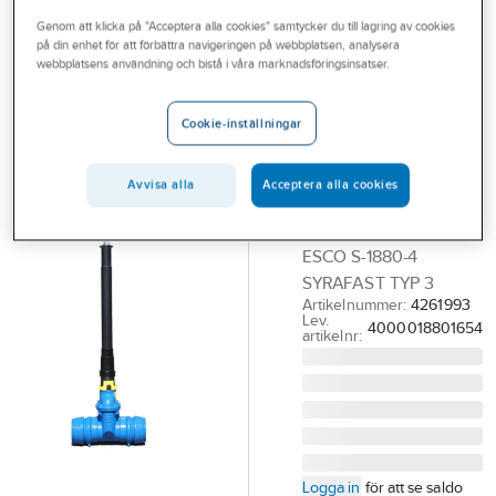
Outlet
Genom att klicka på "Acceptera alla cookies" samtycker du till lagring av cookies
på din enhet för att förbättra navigeringen på webbplatsen, analysera
ESCO
Branscher
webbplatsens användning och bistå i våra marknadsföringsinsatser.
Teleskopgarnityr
Tjänster
slussventiler
Cookie-inställningar
Esco S-1880-4,
Vårt erbjudande
syrafast
Aktuellt
Avvisa alla
Acceptera alla cookies
1.50-2.70
TELESKOPGARNITYR
ESCO S-1880-4
SYRAFAST TYP 3
Artikelnummer:
4261993
Lev.
4000018801654
artikelnr:
Logga in
för att se saldo