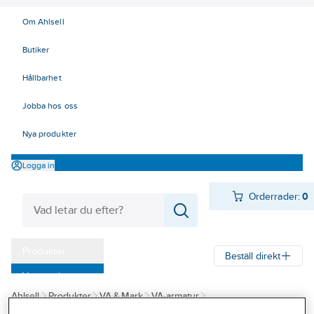
Om Ahlsell
Butiker
Hållbarhet
Jobba hos oss
Nya produkter
Logga in
Orderrader:
0
Produkter
Beställ direkt
Varumärken
Ahlsell
Produkter
VA & Mark
VA-armatur
Kampanjer
Garnityr och betäckningar
Esco