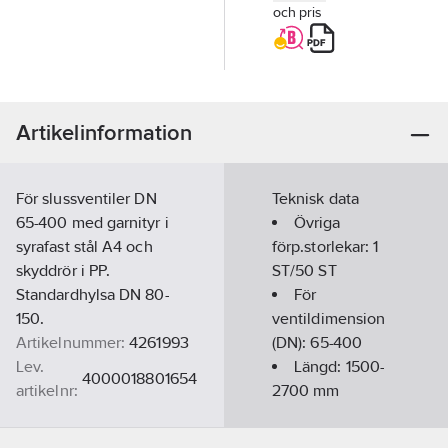
och pris
Artikelinformation
För slussventiler DN
Teknisk data
65-400 med garnityr i
Övriga
syrafast stål A4 och
förp.storlekar:
1
skyddrör i PP.
ST/50 ST
Standardhylsa DN 80-
För
150.
ventildimension
Artikelnummer:
4261993
(DN):
65-400
Lev.
Längd:
1500-
4000018801654
artikelnr:
2700
mm
Ean
Utförande:
7033740006189
artikelnr:
Typ 3