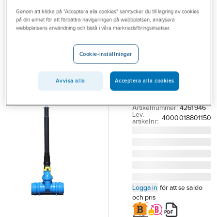
Outlet
Genom att klicka på "Acceptera alla cookies" samtycker du till lagring av cookies
på din enhet för att förbättra navigeringen på webbplatsen, analysera
ESCO
Branscher
webbplatsens användning och bistå i våra marknadsföringsinsatser.
Teleskopgarnityr
Tjänster
slussventiler
Cookie-inställningar
Esco S-1880
Vårt erbjudande
1.01-1.70
Bli kund
Avvisa alla
Acceptera alla cookies
TELESKOPGARNITYR
Aktuellt
ESCO S-1880 TYP 2
Artikelnummer:
4261946
Lev.
4000018801150
artikelnr:
Logga in
för att se saldo
och pris