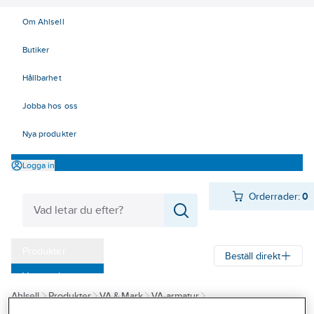
Om Ahlsell
Butiker
Hållbarhet
Jobba hos oss
Nya produkter
Logga in
Orderrader:
0
Produkter
Beställ direkt
Varumärken
Ahlsell
Produkter
VA & Mark
VA-armatur
Kampanjer
Garnityr och betäckningar
Esco