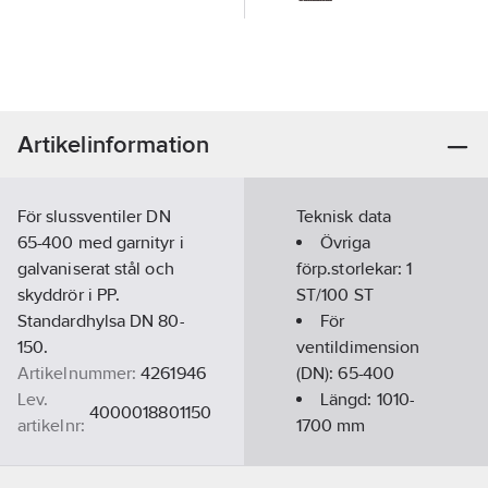
Artikelinformation
För slussventiler DN
Teknisk data
65-400 med garnityr i
Övriga
galvaniserat stål och
förp.storlekar:
1
skyddrör i PP.
ST/100 ST
Standardhylsa DN 80-
För
150.
ventildimension
Artikelnummer:
4261946
(DN):
65-400
Lev.
Längd:
1010-
4000018801150
artikelnr:
1700
mm
Ean
REACH
7033740006141
artikelnr:
Datum:
2022-