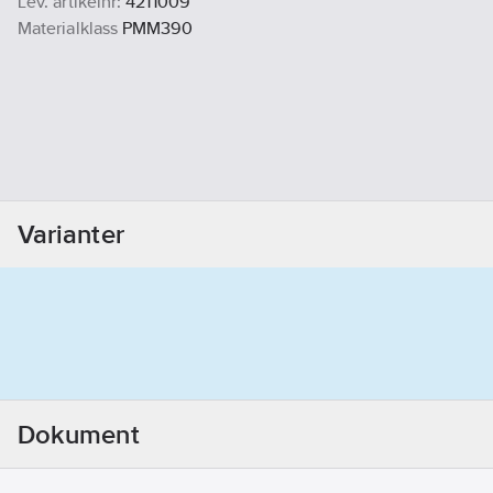
Lev. artikelnr:
4211009
Materialklass
PMM390
Varianter
Dokument