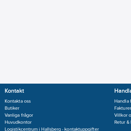
Kontakt
Handla
Kontakta oss
Handla 
Butiker
Fakturer
Vanliga frågor
Villkor 
Huvudkontor
Retur &
Logistikcentrum i Hallsberg - kontaktuppgifter