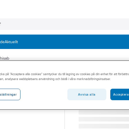
nde
Aktuellt
hisab
THISAB
cka på "Acceptera alla cookies" samtycker du till lagring av cookies på din enhet för att förbätt
Utloppskoppling 
en, analysera webbplatsens användning och bistå i våra marknadsföringsinsatser.
UTLOPPSKOPPLING TYP 
Artikelnummer:
4211009
Avvisa alla
Acceptera
ställningar
Lev. artikelnr:
4211009