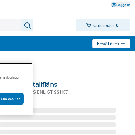
Logga in
Orderrader:
0
Beställ direkt
ra navigeringen
typ A, metallfläns
A METALLFLÄNS ENLIGT SS1167
 alla cookies