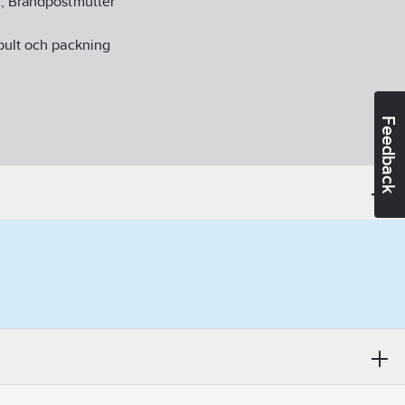
, Brandpostmutter
bult och packning
Feedback