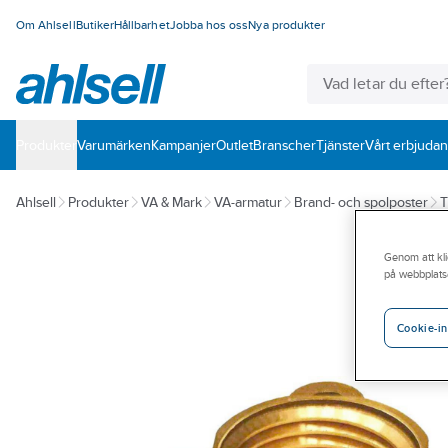
Om Ahlsell
Butiker
Hållbarhet
Jobba hos oss
Nya produkter
Produkter
Varumärken
Kampanjer
Outlet
Branscher
Tjänster
Vårt erbjuda
Ahlsell
Produkter
VA & Mark
VA-armatur
Brand- och spolposter
T
Genom att kli
på webbplats
Cookie-in