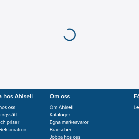
 hos Ahlsell
Om oss
F
hos oss
Om Ahlsell
Le
ingssätt
Kataloger
och priser
Egna märkesvaror
 Reklamation
Branscher
Jobba hos oss