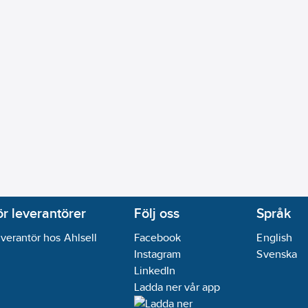
ör leverantörer
Följ oss
Språk
verantör hos Ahlsell
Facebook
English
Instagram
Svenska
LinkedIn
Ladda ner vår app