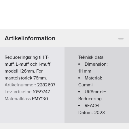
Artikelinformation
Reduceringsring till T-
Teknisk data
muff, L-muff och I-muff
Dimension:
modell 126mm. För
111
mm
mantelstorlek 76mm.
Material:
Artikelnummer:
2282697
Gummi
Lev. artikelnr:
1059747
Utförande:
Materialklass
PMY130
Reducering
REACH
Datum:
2023-
04-13
REACH