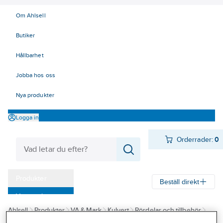
Om Ahlsell
Butiker
Hållbarhet
Jobba hos oss
Nya produkter
Logga in
Orderrader:
0
Produkter
Beställ direkt
Varumärken
Ahlsell
Produkter
VA & Mark
Kulvert
Rördelar och tillbehör
Kampanjer
Maxitherm