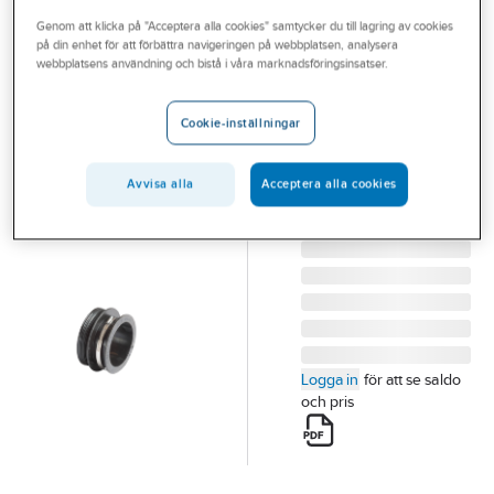
Outlet
Genom att klicka på "Acceptera alla cookies" samtycker du till lagring av cookies
på din enhet för att förbättra navigeringen på webbplatsen, analysera
MAXITHERM
Branscher
webbplatsens användning och bistå i våra marknadsföringsinsatser.
Reducringsring,
Tjänster
Maxitherm
Cookie-inställningar
111MM
Vårt erbjudande
REDUCRINGSRING
Bli kund
Avvisa alla
Acceptera alla cookies
MAXITHERM
Artikelnummer:
2282697
Aktuellt
Lev. artikelnr:
1059747
Logga in
för att se saldo
och pris