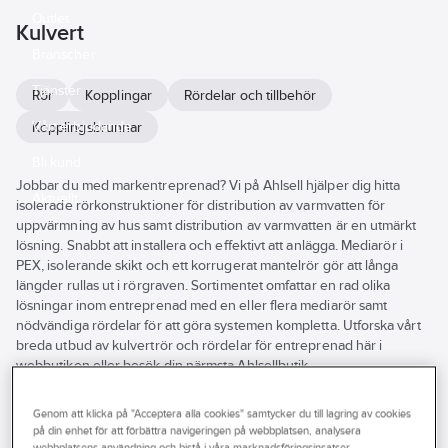
Outlet
Kulvert
Branscher
Tjänster
Rör
Kopplingar
Rördelar och tillbehör
Vårt erbjudande
Kopplingsbrunnar
Bli kund
Jobbar du med markentreprenad? Vi på Ahlsell hjälper dig hitta
Aktuellt
isolerade rörkonstruktioner för distribution av varmvatten för
uppvärmning av hus samt distribution av varmvatten är en utmärkt
lösning. Snabbt att installera och effektivt att anlägga. Mediarör i
PEX, isolerande skikt och ett korrugerat mantelrör gör att långa
längder rullas ut i rörgraven. Sortimentet omfattar en rad olika
lösningar inom entreprenad med en eller flera mediarör samt
nödvändiga rördelar för att göra systemen kompletta. Utforska vårt
breda utbud av kulvertrör och rördelar för entreprenad här i
webbutiken eller besök din närmsta Ahlsellbutik.
Se
alla
Varumärke
Lagerförd
Produkter (76)
Genom att klicka på "Acceptera alla cookies" samtycker du till lagring av cookies
filter
på din enhet för att förbättra navigeringen på webbplatsen, analysera
REACH – Fri från Kandidatämne
webbplatsens användning och bistå i våra marknadsföringsinsatser.