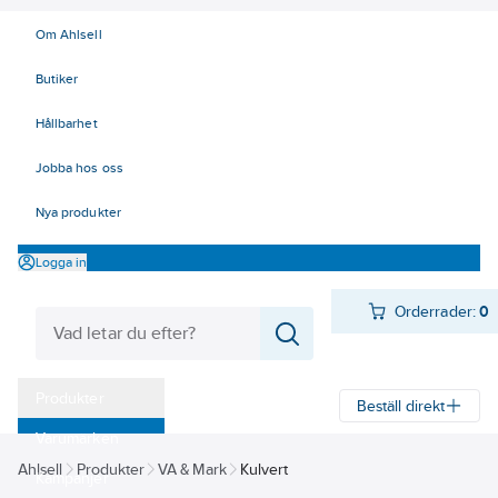
Om Ahlsell
Butiker
Hållbarhet
Jobba hos oss
Nya produkter
Logga in
Orderrader:
0
Produkter
Beställ direkt
Varumärken
Ahlsell
Produkter
VA & Mark
Kulvert
Kampanjer