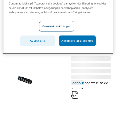
Genom att klicka på "Acceptera alla cookies" samtycker du till lagring av cookies
Outlet
på din enhet för att förbättra navigeringen på webbplatsen, analysera
MAXITHERM
webbplatsens användning och bistå i våra marknadsföringsinsatser.
Branscher
I-muff,
Tjänster
Maxitherm
Cookie-inställningar
76MM TILL 126MM
Vårt erbjudande
MAXITHERM I-MUFF
Avvisa alla
Acceptera alla cookies
Aktuellt
Artikelnummer:
2282694
Lev. artikelnr:
1058084
Logga in
för att se saldo
och pris