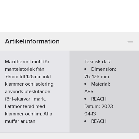
Artikelinformation
Maxitherm I-muff för
Teknisk data
mantelstorlek från
Dimension:
76mm till 126mm inkl
76- 126 mm
klammer och isolering,
Material:
används uteslutande
ABS
för I-skarvar i mark.
REACH
Lättmonterad med
Datum:
2023-
klammer och lim. Alla
04-13
muffar är utan
REACH
reduceringsringar och
Informationsplikt:
måste kompletteras
Nej