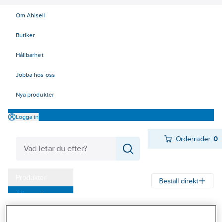
Om Ahlsell
Butiker
Hållbarhet
Jobba hos oss
Nya produkter
Logga in
Orderrader:
0
Produkter
Beställ direkt
Varumärken
Ahlsell
Produkter
VA & Mark
Kulvert
Rördelar och tillbehör
Kampanjer
Maxitherm