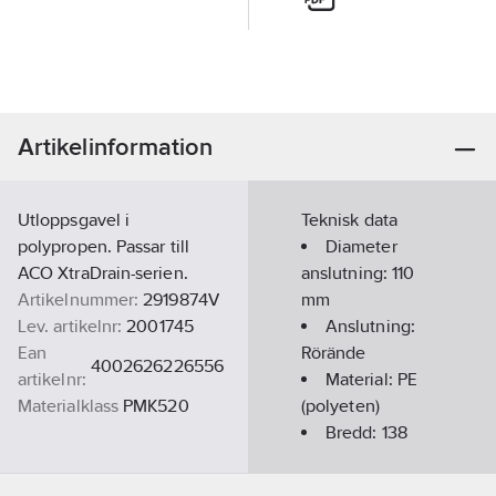
Artikelinformation
Utloppsgavel i
Teknisk data
polypropen. Passar till
Diameter
ACO XtraDrain-serien.
anslutning:
110
Artikelnummer:
2919874V
mm
Lev. artikelnr:
2001745
Anslutning:
Ean
Rörände
4002626226556
artikelnr:
Material:
PE
Materialklass
PMK520
(polyeten)
Bredd:
138
mm
Höjd:
150