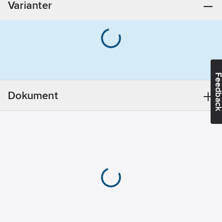
Varianter
mm
Väggtjocklek/Godstjockl
65
mm
Med
utloppspip:
Ja
Feedba
REACH
Datum:
2022-
Dokument
12-27
REACH
Informationsplikt:
Nej