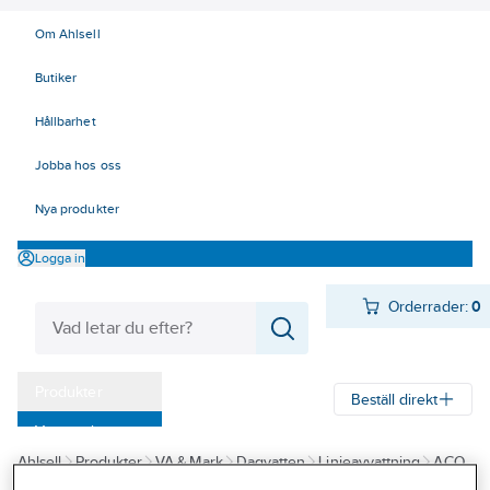
Om Ahlsell
Butiker
Hållbarhet
Jobba hos oss
Nya produkter
Logga in
Orderrader:
0
Produkter
Beställ direkt
Varumärken
Ahlsell
Produkter
VA & Mark
Dagvatten
Linjeavvattning
ACO
Kampanjer
XtraDrain