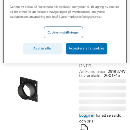
Outlet
Genom att klicka på "Acceptera alla cookies" samtycker du till lagring av cookies
på din enhet för att förbättra navigeringen på webbplatsen, analysera
ACO
Branscher
webbplatsens användning och bistå i våra marknadsföringsinsatser.
ACO XtraDrain
Tjänster
100
Cookie-inställningar
Utloppsgavel
Vårt erbjudande
ACO DRAIN.
Bli kund
Avvisa alla
Acceptera alla cookies
XTRADRAIN 100 UG
Aktuellt
UTLOPPSGAVEL
DN110
Artikelnummer:
2919874V
Lev. artikelnr:
2001745
Logga in
för att se saldo
och pris