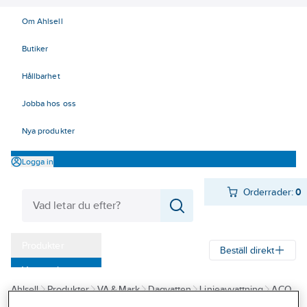
Om Ahlsell
Butiker
Hållbarhet
Jobba hos oss
Nya produkter
Logga in
Orderrader:
0
Produkter
Beställ direkt
Varumärken
Ahlsell
Produkter
VA & Mark
Dagvatten
Linjeavvattning
ACO
Kampanjer
XtraDrain