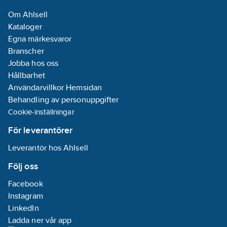
kantprofil/sargprofil:
Om Ahlsell
Förzinkad
Kataloger
Innerbredd:
Egna märkesvaror
100
mm
Branscher
Jobba hos oss
Hållbarhet
Användarvillkor Hemsidan
Behandling av personuppgifter
Cookie-inställningar
För leverantörer
Leverantör hos Ahlsell
Följ oss
Facebook
Instagram
LinkedIn
Ladda ner vår app