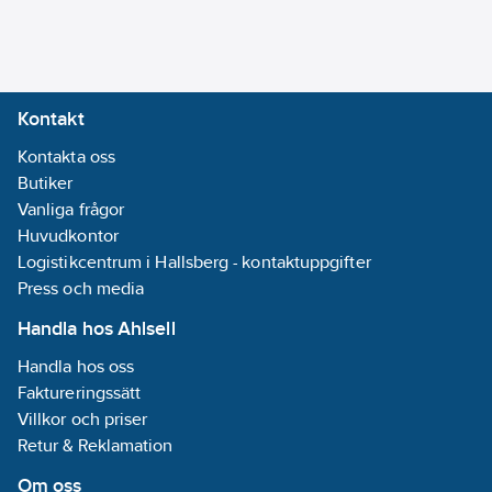
ränna:
Plast
Materialkvalitet
ränna:
PP
Kontakt
(polypropen)
Kontakta oss
Med
Butiker
kantprofil/sargprofil:
Vanliga frågor
Ja
Huvudkontor
Logistikcentrum i Hallsberg - kontaktuppgifter
Modell/Utförande:
Press och media
Rak
Handla hos Ahlsell
Monoblockränna
Handla hos oss
(Monolithic):
Faktureringssätt
Nej
Villkor och priser
Slitsränna:
Retur & Reklamation
Nej
Ytskydd
Om oss