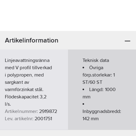
Artikelinformation
Linjeavattningsränna
Teknisk data
med V profil tillverkad
Övriga
i polypropen, med
förp.storlekar:
1
sargkant av
ST/60 ST
varmförzinkat stål.
Längd:
1000
Flödeskapacitet 3,2
mm
l/s.
Artikelnummer:
2919872
Inbyggnadsbredd:
Lev. artikelnr:
2001751
142
mm
Ean
Höjd 1:
150
4002626226501
artikelnr:
mm