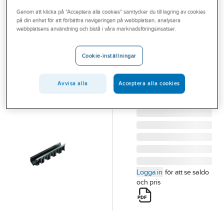
Outlet
Genom att klicka på "Acceptera alla cookies" samtycker du till lagring av cookies
på din enhet för att förbättra navigeringen på webbplatsen, analysera
ACO
Branscher
webbplatsens användning och bistå i våra marknadsföringsinsatser.
ACO XtraDrain
Tjänster
S100 - Ränna
Cookie-inställningar
ACO XTRADRAIN S
Vårt erbjudande
100 RÄNNA 1000
Bli kund
Avvisa alla
Acceptera alla cookies
MM. PP. H=150 MM
Artikelnummer:
2919872
Aktuellt
Lev. artikelnr:
2001751
Logga in
för att se saldo
och pris