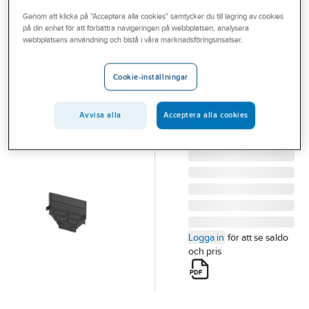
Outlet
Genom att klicka på "Acceptera alla cookies" samtycker du till lagring av cookies
på din enhet för att förbättra navigeringen på webbplatsen, analysera
ACO
Branscher
webbplatsens användning och bistå i våra marknadsföringsinsatser.
ACO Self Gavel
Tjänster
komposit
Cookie-inställningar
ACO SELF GAVEL
Vårt erbjudande
TÄT GAVEL I
Bli kund
Avvisa alla
Acceptera alla cookies
KOMPOSIT
Artikelnummer:
2443387
Aktuellt
Lev. artikelnr:
2009502
Logga in
för att se saldo
och pris