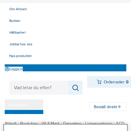
Om Ahlsell
Butiker
Hållbarhet
Jobba hos oss
Nya produkter
Logga in
Orderrader:
0
Produkter
Beställ direkt
Varumärken
Ahlsell
Produkter
VA & Mark
Dagvatten
Linjeavvattning
ACO
Kampanjer
Self