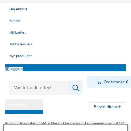
Om Ahlsell
Butiker
Hållbarhet
Jobba hos oss
Nya produkter
Logga in
Orderrader:
0
Produkter
Beställ direkt
Varumärken
Ahlsell
Produkter
VA & Mark
Dagvatten
Linjeavvattning
ACO
Kampanjer
Self