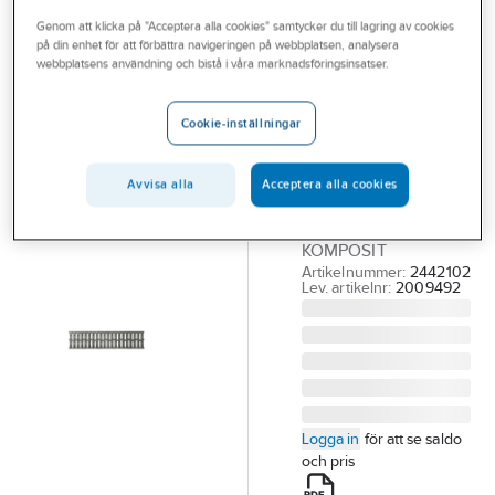
Outlet
Genom att klicka på "Acceptera alla cookies" samtycker du till lagring av cookies
på din enhet för att förbättra navigeringen på webbplatsen, analysera
ACO
Branscher
webbplatsens användning och bistå i våra marknadsföringsinsatser.
ACO self
Tjänster
Spaltgaller
Cookie-inställningar
Komposit
Vårt erbjudande
ACO SELF
Aktuellt
Avvisa alla
Acceptera alla cookies
SPALTGALLER 1000 K
MICROGRIP.
KOMPOSIT
Artikelnummer:
2442102
Lev. artikelnr:
2009492
Logga in
för att se saldo
och pris