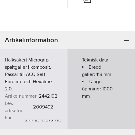
Artikelinformation
Halksäkert Microgrip
Teknisk data
spaltgaller i komposit.
Bredd
Passar till ACO Self
galler:
118
mm
Euroline och Hexaline
Längd
2.0.
öppning:
1000
Artikelnummer:
2442102
mm
Lev.
2009492
artikelnr:
Ean
4002626503275
artikelnr:
Materialklass
PMK540