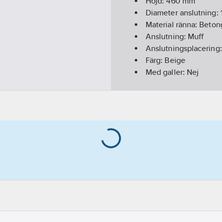
Höjd:
460
mm
Diameter anslutning:
Material ränna:
Beton
Anslutning:
Muff
Anslutningsplacering
Färg:
Beige
Med galler:
Nej
REACH Datum:
2022-0
Utförande:
160/110 m
REACH Informationspl