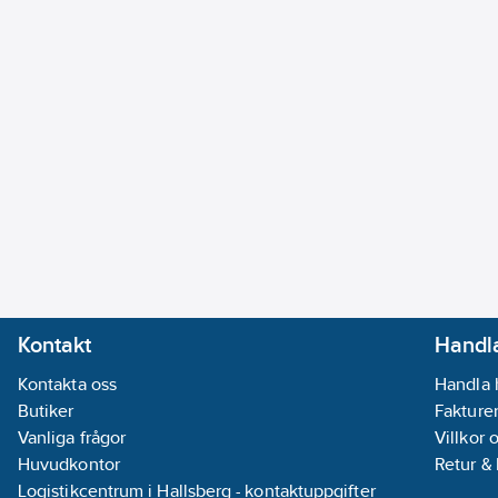
Kontakt
Handla
Kontakta oss
Handla 
Butiker
Fakturer
Vanliga frågor
Villkor 
Huvudkontor
Retur &
Logistikcentrum i Hallsberg - kontaktuppgifter