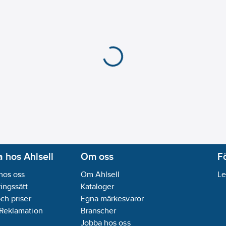
 hos Ahlsell
Om oss
F
hos oss
Om Ahlsell
Le
ingssätt
Kataloger
och priser
Egna märkesvaror
 Reklamation
Branscher
Jobba hos oss