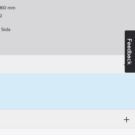
160
mm
g
:
Sida
Feedback
2-11
m förminskning kan monteras
ikt:
Nej