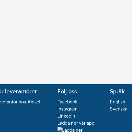
ör leverantörer
Följ oss
Språk
verantör hos Ahlsell
Facebook
English
Instagram
Svenska
LinkedIn
Ladda ner vår app