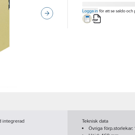
Logga in
för att se saldo och 
d integrerad
Teknisk data
Övriga förp.storlekar: