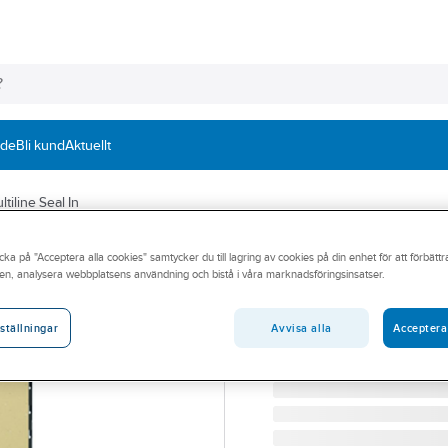
nde
Bli kund
Aktuellt
ltiline Seal In
ACO
cka på "Acceptera alla cookies" samtycker du till lagring av cookies på din enhet för att förbätt
ACO Multiline S
en, analysera webbplatsens användning och bistå i våra marknadsföringsinsatser.
ACO MULTILINE SEAL IN
Artikelnummer:
2919455
Avvisa alla
Acceptera
ställningar
Lev. artikelnr:
2003200