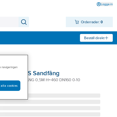
Logga in
Orderrader:
0
Beställ direkt
ra navigeringen
eal in V100S Sandfång
 V100S SANDFÅNG 0,5M H=460 DN160 0-10
 alla cookies