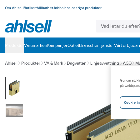
Om Ahlsell
Butiker
Hållbarhet
Jobba hos oss
Nya produkter
Produkter
Varumärken
Kampanjer
Outlet
Branscher
Tjänster
Vårt erbjuda
Ahlsell
Produkter
VA & Mark
Dagvatten
Linjeavvattning
ACO
Mu
Genom att kli
på webbplats
Cookie-in