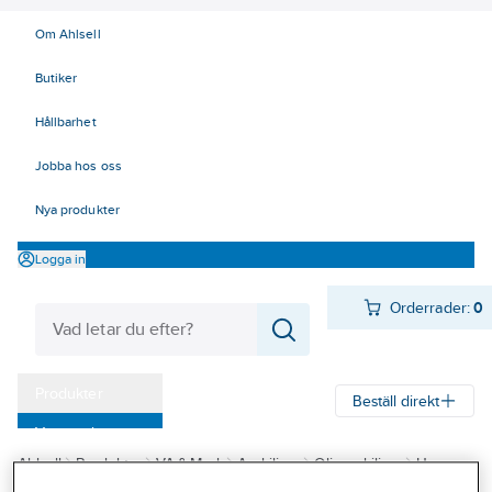
Om Ahlsell
Butiker
Hållbarhet
Jobba hos oss
Nya produkter
Logga in
Orderrader:
0
Produkter
Beställ direkt
Varumärken
Ahlsell
Produkter
VA & Mark
Avskiljare
Oljeavskiljare
Uponor
Kampanjer