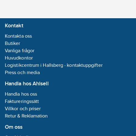
lock:
400
kN
Bredd:
1580
mm
Kontakt
Längd:
1580
Kontakta oss
mm
Butiker
Höjd:
2850
Vanliga frågor
mm
Huvudkontor
Diameter:
Logistikcentrum i Hallsberg - kontaktuppgifter
1580
mm
Press och media
Lagringskapacitet
Handla hos Ahlsell
avskiljare:
308
l
Handla hos oss
Lämplig för
Faktureringssätt
avskiljning av
Villkor och priser
fett (organiskt):
Retur & Reklamation
Nej
Lämplig för
Om oss
avskiljning av