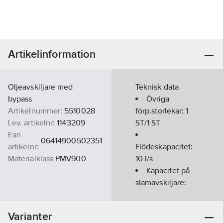
Artikelinformation
Oljeavskiljare med
Teknisk data
bypass
Övriga
Artikelnummer:
5510028
förp.storlekar:
1
Lev. artikelnr:
1143209
ST/1 ST
Ean
06414900502351
artikelnr:
Flödeskapacitet:
Materialklass
PMV900
10
l/s
Kapacitet på
slamavskiljare:
1200
l
Storlek
Varianter
dagöppning: