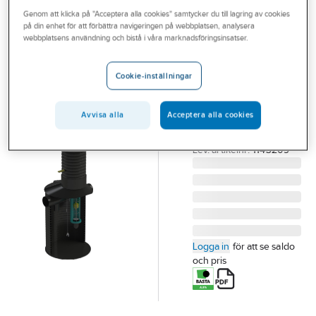
Outlet
Genom att klicka på "Acceptera alla cookies" samtycker du till lagring av cookies
UPONOR
på din enhet för att förbättra navigeringen på webbplatsen, analysera
Oljeavskiljare
Branscher
webbplatsens användning och bistå i våra marknadsföringsinsatser.
med bypass,
Tjänster
Uponor
Cookie-inställningar
Vårt erbjudande
OLJEAVSKILJARE
10/50, BYPASS
Aktuellt
Avvisa alla
Acceptera alla cookies
UPONOR
Artikelnummer:
5510028
Lev. artikelnr:
1143209
Logga in
för att se saldo
och pris