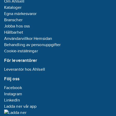
Om Ahlsell
olja (mineral):
Kataloger
Ja
Egna märkesvaror
Med
Branscher
koalensfilter:
Ja
Jobba hos oss
Med
Hållbarhet
slamavskiljare:
Användarvillkor Hemsidan
Ja
Behandling av personuppgifter
Antal
Cookie-inställningar
dagöppningar:
1
För leverantörer
Avskiljningsklass:
Leverantör hos Ahlsell
1
Installation:
Följ oss
Utomhusinstallation
Facebook
Lämplig för
Instagram
avskiljning av
LinkedIn
sand:
Ja
Ladda ner vår app
Med
larmutgång:
Ja