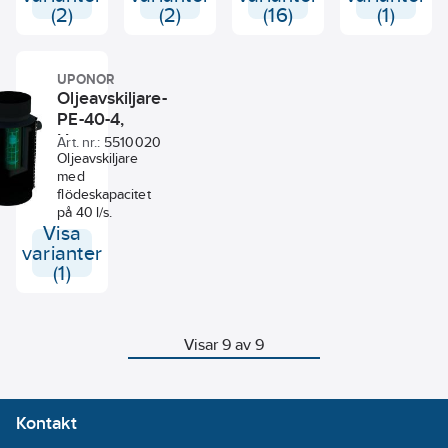
(2)
(2)
(16)
(1)
UPONOR
Oljeavskiljare-
PE-40-4,
Uponor
Art. nr.:
5510020
Oljeavskiljare
med
flödeskapacitet
på 40 l/s.
Visa
varianter
(1)
Visar 9 av 9
Kontakt