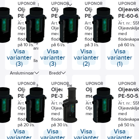
UPONOR
UPONOR
UPONOR
UPONOR
BASTA
Flödeskapacitet
Oljeavskiljare-
Oljeavskiljare-
Oljeavskiljare-
Oljeavski
PE-10,
PE-6, Uponor
PE-3, Uponor
PE-60-6,
Kapacitet på slamavskiljare
Uponor
Uponor
Art. nr.:
5510013
Art. nr.:
5510010
Art. nr.:
5510008
Art. nr.:
55
Oljeavskiljare
Oljeavskiljare
Oljeavskiljare
Oljeavskilj
Material brunn
Material lock
med
med
med
med
flödeskapacitet
flödeskapacitet
flödeskapacitet
flödeskapa
Utvändig rördiameter alla
på 10 l/s.
på 6 l/s.
på 3 l/s.
på 60 l/s.
anslutningar
Visa
Visa
Visa
Visa
varianter
varianter
varianter
varianter
Dimension alla anslutningar
(3)
(3)
(2)
(1)
Anslutningar
Bredd
UPONOR
UPONOR
UPONOR
UPONOR
Längd
Höjd
Diameter
Oljeavskiljare-
Oljeavskiljare-
Oljeavskiljare
Oljeavski
PE-20,
PE-30,
med bypass,
PE-50-5
Invändig beklädnad
Uponor
Uponor
Uponor
Uponor
Art. nr.:
5510016
Art. nr.:
5510019
Art. nr.:
5510028
Art. nr.:
55
Oljeavskiljare
Oljeavskiljare
Oljeavskiljare
Oljeavskilj
med
med
med bypass
med
flödeskapacitet
flödeskapacitet
flödeskapa
på 20 l/s.
på 30 l/s.
på 50 l/s.
Visa
Visa
Visa
Visa
varianter
varianter
varianter
varianter