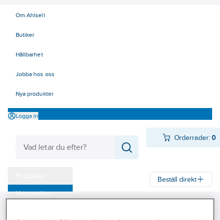
Om Ahlsell
Butiker
Hållbarhet
Jobba hos oss
Nya produkter
Logga in
Orderrader:
0
Produkter
Beställ direkt
Varumärken
Ahlsell
Produkter
VA & Mark
Avskiljare
Oljeavskiljare
Uponor
Kampanjer