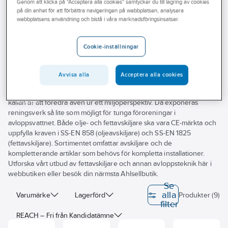
Genom att klicka på "Acceptera alla cookies" samtycker du till lagring av cookies
Outlet
på din enhet för att förbättra navigeringen på webbplatsen, analysera
Uponor
webbplatsens användning och bistå i våra marknadsföringsinsatser.
Branscher
Tjänster
Cookie-inställningar
Jobbar du med förbättringar för spillvattennätet? Vi på Ahlsell har
Vårt erbjudande
produkterna för komplett avloppsteknik. Fettavskiljare samt bensin-
Avvisa alla
Acceptera alla cookies
och oljeavskiljare separerar effektivt substanser som annars riskerar
Bli kund
att orsaka oönskade stopp i spillvattennätet. Avskiljning närmare
Aktuellt
källan är att föredra även ur ett miljöperspektiv. Då exponeras
reningsverk så lite som möjligt för tunga föroreningar i
avloppsvattnet. Både olje- och fettavskiljare ska vara CE-märkta och
uppfylla kraven i SS-EN 858 (oljeavskiljare) och SS-EN 1825
(fettavskiljare). Sortimentet omfattar avskiljare och de
kompletterande artiklar som behövs för kompletta installationer.
Utforska vårt utbud av fettavskiljare och annan avloppsteknik här i
webbutiken eller besök din närmsta Ahlsellbutik.
Se
alla
Varumärke
Lagerförd
Produkter (9)
filter
REACH – Fri från Kandidatämne