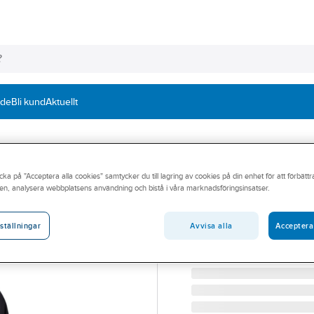
nde
Bli kund
Aktuellt
cka på "Acceptera alla cookies" samtycker du till lagring av cookies på din enhet för att förbätt
TENSON
en, analysera webbplatsens användning och bistå i våra marknadsföringsinsatser.
Regnjacka Tens
REGNJACKA TENSON WE
Avvisa alla
Acceptera
ställningar
Artikelnummer:
142982
Lev. artikelnr:
5018334_999