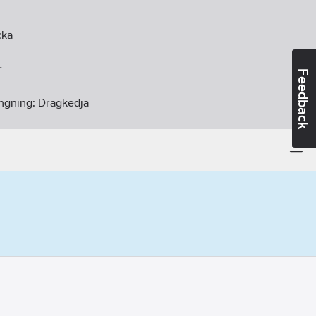
cka
r
Feedback
ängning:
Dragkedja