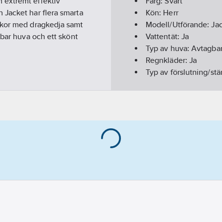
 extremt effektiv
Färg:
Svart
 Jacket har flera smarta
Kön:
Herr
ckor med dragkedja samt
Modell/Utförande:
Ja
gbar huva och ett skönt
Vattentät:
Ja
Typ av huva:
Avtagba
Regnkläder:
Ja
Typ av förslutning/st
Säsong:
Året runt