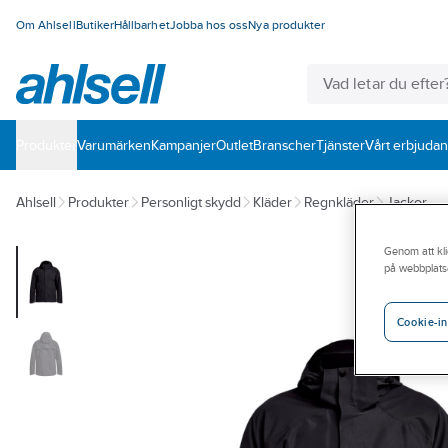
Om Ahlsell
Butiker
Hållbarhet
Jobba hos oss
Nya produkter
Produkter
Varumärken
Kampanjer
Outlet
Branscher
Tjänster
Vårt erbjuda
Ahlsell
Produkter
Personligt skydd
Kläder
Regnkläder
Jackor
Genom att kli
på webbplats
Cookie-in