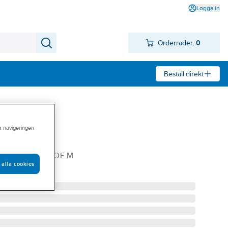
Logga in
Orderrader:
0
Beställ direkt
ra navigeringen
on Westing
STING TAP SHOE M
 alla cookies
-M