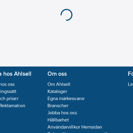
 hos Ahlsell
Om oss
F
hos oss
Om Ahlsell
Le
ingssätt
Kataloger
och priser
Egna märkesvaror
 Reklamation
Branscher
Jobba hos oss
Hållbarhet
Användarvillkor Hemsidan