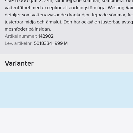
/ MP 5 000 g/m 2 /24h) samt tejpade sömmar, kombinerar den
vattentäthet med exceptionell andningsförmåga. Westing Rain
detaljer som vattenavvisande dragkedjor, tejpade sömmar, fi
justerbar midja och ärmslut. Den har också en justerbar, avta
meshfoder på insidan.
Artikelnummer:
142982
Lev. artikelnr:
5018334_999-M
Ean artikelnr:
7333020333494
Materialklass
TP8720
Varianter