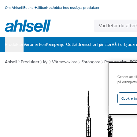
Om Ahlsell
Butiker
Hållbarhet
Jobba hos oss
Nya produkter
Produkter
Varumärken
Kampanjer
Outlet
Branscher
Tjänster
Vårt erbjuda
Ahlsell
Produkter
Kyl
Värmeväxlare
Förångare
Reservdelar - EC
Genom att kli
på webbplats
Cookie-in