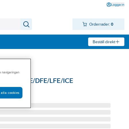
Logga in
Orderrader:
0
Beställ direkt
ra navigeringen
mestav STE/DFE/LFE/ICE
8904
 alla cookies