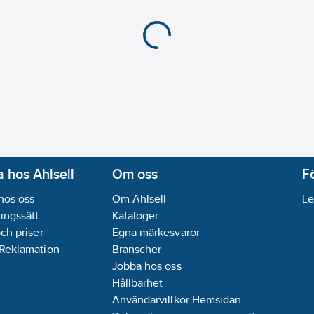
 hos Ahlsell
Om oss
F
hos oss
Om Ahlsell
Le
ingssätt
Kataloger
och priser
Egna märkesvaror
 Reklamation
Branscher
Jobba hos oss
Hållbarhet
Användarvillkor Hemsidan