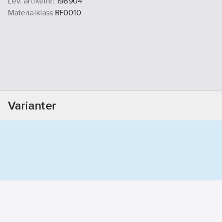
Lev. artikelnr:
198904
Materialklass
RF0010
Varianter