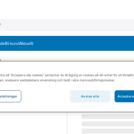
nde
Bli kund
Aktuellt
O
cka på "Acceptera alla cookies" samtycker du till lagring av cookies på din enhet för att förbätt
ECO MODINE
en, analysera webbplatsens användning och bistå i våra marknadsföringsinsatser.
ECO Luvata vär
ECO VÄRMESTAV STE 19
Avvisa alla
Acceptera
ställningar
Artikelnummer:
60069230
Lev. artikelnr:
198904