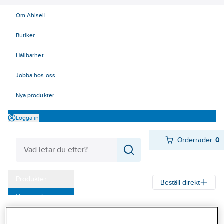
Om Ahlsell
Butiker
Hållbarhet
Jobba hos oss
Nya produkter
Logga in
Orderrader:
0
Produkter
Beställ direkt
Varumärken
Ahlsell
Produkter
Kyl
Värmeväxlare
Förångare
Kampanjer
Reservdelar - ECO