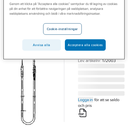
Genom att klicka på "Acceptera alla cookies" samtycker du till lagring av cookies
Outlet
på din enhet för att förbättra navigeringen på webbplatsen, analysera
ECO MODINE
webbplatsens användning och bistå i våra marknadsföringsinsatser.
Branscher
ECO Luvata
Tjänster
värmestav
Cookie-inställningar
EP/EVS
Vårt erbjudande
ECO VÄRMESTAV
Avvisa alla
Acceptera alla cookies
Bli kund
EP300
Aktuellt
Artikelnummer:
60069109
Lev. artikelnr:
172003
Logga in
för att se saldo
och pris