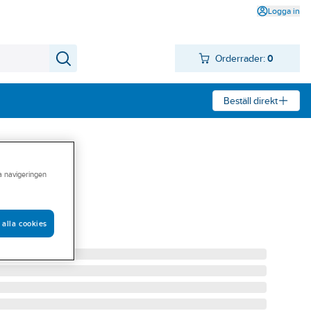
Logga in
Orderrader:
0
Beställ direkt
ra navigeringen
orfästen
1 DFE
 alla cookies