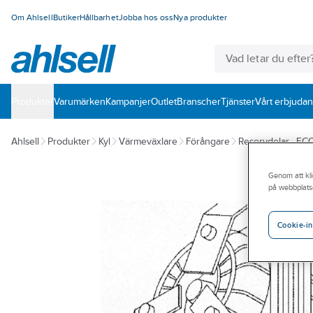
Om Ahlsell
Butiker
Hållbarhet
Jobba hos oss
Nya produkter
Produkter
Varumärken
Kampanjer
Outlet
Branscher
Tjänster
Vårt erbjuda
Ahlsell
Produkter
Kyl
Värmeväxlare
Förångare
Reservdelar - EC
Genom att kli
på webbplats
Cookie-in