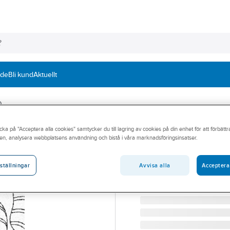
nde
Bli kund
Aktuellt
O
cka på "Acceptera alla cookies" samtycker du till lagring av cookies på din enhet för att förbätt
ECO MODINE
en, analysera webbplatsens användning och bistå i våra marknadsföringsinsatser.
ECO Luvata mot
ECO MOTORFÄSTE 17707
Avvisa alla
Acceptera
ställningar
Artikelnummer:
60068309
Lev. artikelnr:
177071