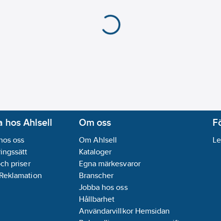
 hos Ahlsell
Om oss
F
hos oss
Om Ahlsell
Le
ingssätt
Kataloger
och priser
Egna märkesvaror
 Reklamation
Branscher
Jobba hos oss
Hållbarhet
Användarvillkor Hemsidan