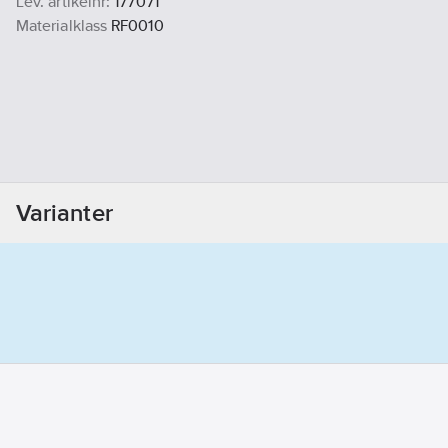
Lev. artikelnr:
177071
Materialklass
RF0010
Varianter