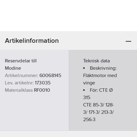
Artikelinformation
Reservdelar till
Teknisk data
Modine
Beskrivning:
Artikelnummer:
60068145
Fläktmotor med
Lev. artikelnr:
173035
vinge
Materialklass
RF0010
För:
CTE Ø
315
CTE 85-3/ 128-
3/ 171-3/ 213-3/
256-3
CTE 72-6/ 109-
6/ 145-6/ 181-6/