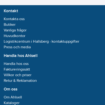
96
W
Kontakt
Märkström:
0.43
A
Kontakta oss
Varvtal:
1340
Butiker
r/min
Vanliga frågor
Huvudkontor
Artikelnummer
Logistikcentrum i Hallsberg - kontaktuppgifter
leverantör:
Press och media
173035
Handla hos Ahlsell
Handla hos oss
Faktureringssätt
Villkor och priser
Retur & Reklamation
Om oss
Om Ahlsell
Kataloger