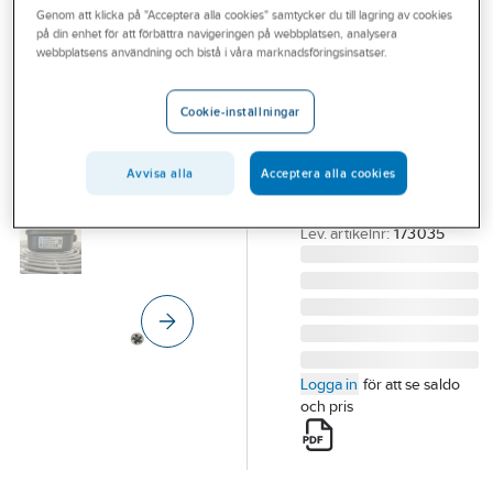
Genom att klicka på "Acceptera alla cookies" samtycker du till lagring av cookies
Outlet
på din enhet för att förbättra navigeringen på webbplatsen, analysera
ECO MODINE
webbplatsens användning och bistå i våra marknadsföringsinsatser.
Branscher
ECO Luvata
Tjänster
kompletta
Cookie-inställningar
fläktar
Vårt erbjudande
ECO FLÄKTPAKET CTE
Avvisa alla
Acceptera alla cookies
Bli kund
315MM 173035
Aktuellt
Artikelnummer:
60068145
Lev. artikelnr:
173035
Logga in
för att se saldo
och pris