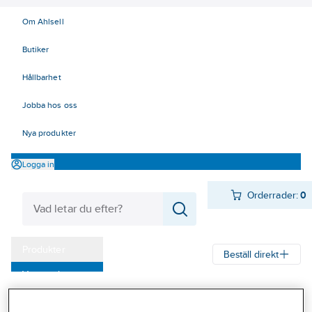
Om Ahlsell
Butiker
Hållbarhet
Jobba hos oss
Nya produkter
Logga in
Orderrader:
0
Produkter
Beställ direkt
Varumärken
Ahlsell
Produkter
Kyl
Värmeväxlare
Förångare
Kampanjer
Reservdelar - ECO