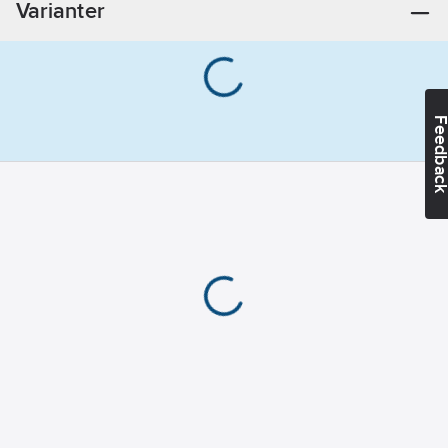
Varianter
217-6
CTE 64-8/ 96-8/
125-8/ 159-8/
192-8
CTE 291H3/
Feedba
349H3/ 243M6/
291M6/ 209L8/
254L8
CL 68/ 98/ 128/
158/ 188 ED
CL 76/ 116/ 146/
196/ 22
CL 84/ 134/ 174/
214/ 244
Fläktdiameter:
315
mm
Effektförbrukning: