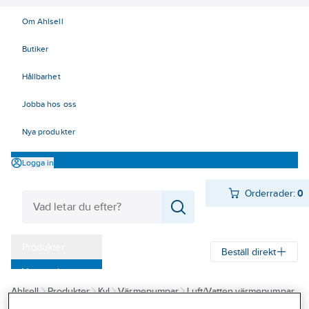
Om Ahlsell
Butiker
Hållbarhet
Jobba hos oss
Nya produkter
Logga in
Orderrader:
0
Produkter
Beställ direkt
Varumärken
Ahlsell
Produkter
Kyl
Värmepumpar
Luft/Vatten värmepumpar
Kampanjer
Samsung