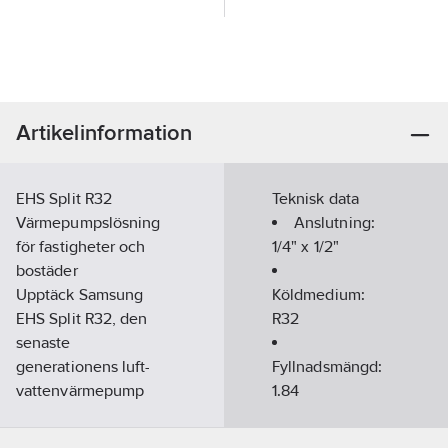
Artikelinformation
EHS Split R32
Teknisk data
Värmepumpslösning
Anslutning:
för fastigheter och
1/4" x 1/2"
bostäder
Upptäck Samsung
Köldmedium:
EHS Split R32, den
R32
senaste
generationens luft-
Fyllnadsmängd:
vattenvärmepump
1.84
som kombinerar hög
prestanda,