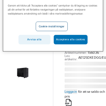
Outlet
Genom att klicka på "Acceptera alla cookies" samtycker du till lagring av cookies
på din enhet för att förbättra navigeringen på webbplatsen, analysera
SAMSUNG
Branscher
webbplatsens användning och bistå i våra marknadsföringsinsatser.
Samsung
Tjänster
utomhusenhet
Cookie-inställningar
EHS Split
Vårt erbjudande
SAMSUNG SPLIT R32
Bli kund
Avvisa alla
Acceptera alla cookies
ODU 3PH
Aktuellt
AE125DXEDGG/EU
Artikelnummer:
156036
Lev.
AE125DXEDGG/E
artikelnr:
Logga in
för att se saldo och
pris