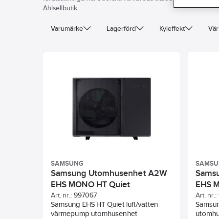
Ahlsellbutik.
Varumärke
Lagerförd
Kyleffekt
Vär
SAMSUNG
SAMS
Samsung Utomhusenhet A2W
Sams
EHS MONO HT Quiet
EHS 
Art. nr.:
997067
Art. nr.:
Samsung EHS HT Quiet luft/vatten
Samsun
värmepump utomhusenhet
utomh