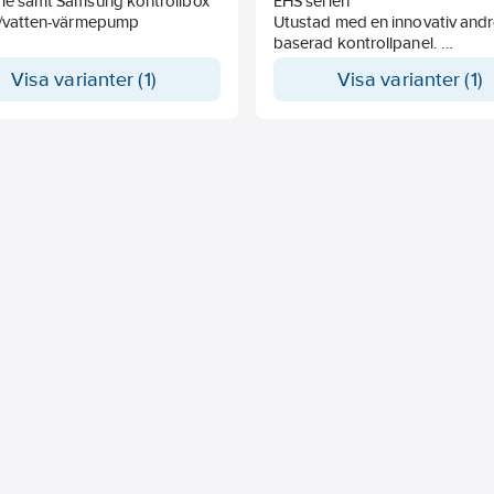
rie samt Samsung kontrollbox
EHS serien
ft/vatten-värmepump
Utustad med en innovativ andr
baserad kontrollpanel.
Inbyggd WiFi och många smar
Visa varianter (1)
Visa varianter (1)
funktioner.
Kompatibel med EHS HT Quiet
R290 serien
Skall kompletteras med
utomhusenhet från antingen H
eller R290-serien