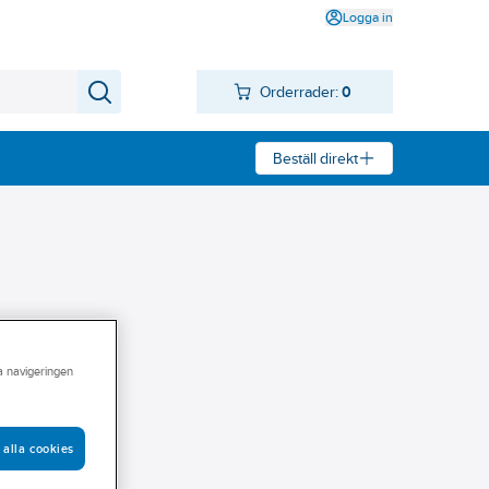
Logga in
Orderrader:
0
Beställ direkt
ra navigeringen
 alla cookies