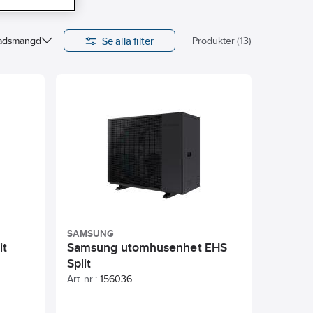
Se alla filter
nadsmängd
Produkter (13)
SAMSUNG
it
Samsung utomhusenhet EHS
Split
Art. nr.:
156036