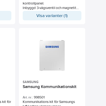
kontrollpanel.
Inbyggd 3-vägsventil och magnetit
llpanel
filter.
Visa varianter (1)
nhet
Inbyggt WiFi
290-
Ska kompletteras med utedel från
antingen HT-Quiet serien eller R-290
serien
tblad
SAMSUNG
Samsung Kommunikationskit
Art. nr.:
998501
kit för
Kommunikations kit för Samsungs