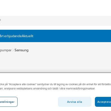
årt erbjudande
Aktuellt
mepumpar
Samsung
cka på "Acceptera alla cookies" samtycker du till lagring av cookies på din enhet för att förbätt
en, analysera webbplatsens användning och bistå i våra marknadsföringsinsatser.
d installation, montering och service ett brett sortiment av
tt luftvärmepump, värmepump och reservdelar. Med din expertis och
esultatet för god värmespridning. Välj rätt produkt för det
Avvisa alla
Acceptera
ställningar
p som är byggd och utvecklad för vårt nordiska klimat skapar bästa
 och luftvärmepump här i webbutiken eller besök din närmsta