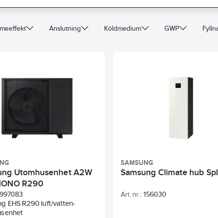
meeffekt
Anslutning
Köldmedium
GWP
Fyll
UNG
SAMSUNG
ung Utomhusenhet A2W
Samsung Climate hub Spl
MONO R290
997083
Art. nr.:
156030
g EHS R290 luft/vatten-
usenhet