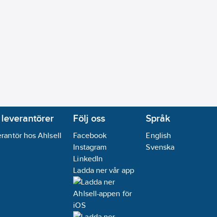
 leverantörer
Följ oss
Språk
rantör hos Ahlsell
Facebook
English
Instagram
Svenska
LinkedIn
Ladda ner vår app