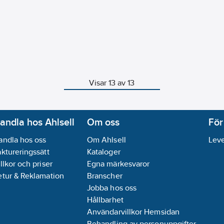
Visar 13 av 13
andla hos Ahlsell
Om oss
För
andla hos oss
Om Ahlsell
Leve
aktureringssätt
Kataloger
llkor och priser
Egna märkesvaror
etur & Reklamation
Branscher
Jobba hos oss
Hållbarhet
Användarvillkor Hemsidan
Behandling av personuppgifter