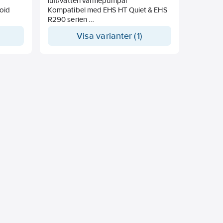
luft/vatten värmepumpar
oid
Kompatibel med EHS HT Quiet & EHS
R290 serien
ta
Visa varianter (1)
Skall kompletteras med
 & EHS
utomhusenhet från antingen HT Quiet
eller R290-serien
T Quiet