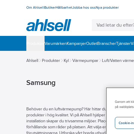
Om Ahlsell
Butiker
Hållbarhet
Jobba hos oss
Nya produkter
Produkter
Varumärken
Kampanjer
Outlet
Branscher
Tjänster
V
Ahlsell
Produkter
Kyl
Värmepumpar
Luft/Vatten vär
Samsung
Genom att kli
på webbplats
Behöver du en luftvärmepump? Här hittar du som jobbar du me
produkter i hög kvalitet. Vi på Ahlsell hjälper dig hitta rä
installation skapar du trivsamma miljöer. Placeringen avgör r
Cookie-in
förhållande som råder på platsen. Att välja en luftvärmepum
förutsättningarna. Utforska vårt breda utbud av värmepump