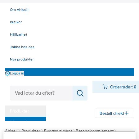
Om Ahlsell
Butiker
Hållbarhet
Jobba hos oss
Nya produkter
Logga in
Orderrader:
0
Produkter
Beställ direkt
Varumärken
Ahlsell
Produkter
Byggsortiment
Betongkomplement
Kampanjer
Fäst, montagedetaljer
Gängstänger