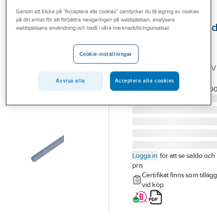
Outlet
Genom att klicka på "Acceptera alla cookies" samtycker du till lagring av cookies
på din enhet för att förbättra navigeringen på webbplatsen, analysera
Certifikathantera
Branscher
webbplatsens användning och bistå i våra marknadsföringsinsatser.
gängstång HGS -
Tjänster
8.8 FZV
Cookie-inställningar
Vårt erbjudande
HGS M30x2000 8.8 FZV
Bli kund
CERTIFIERAD
Avvisa alla
Acceptera alla cookies
Artikelnummer:
G88V3020
Aktuellt
Logga in
för att se saldo och
pris
Certifikat finns som tilläg
vid köp