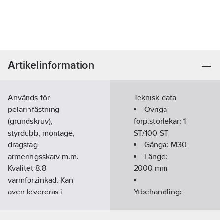
Artikelinformation
Används för
Teknisk data
pelarinfästning
Övriga
(grundskruv),
förp.storlekar:
1
styrdubb, montage,
ST/100 ST
dragstag,
Gänga:
M30
armeringsskarv m.m.
Längd:
Kvalitet 8.8
2000
mm
varmförzinkad. Kan
även levereras i
Ytbehandling:
färdigkapade längder
Varmförzinkad
mot beställning.