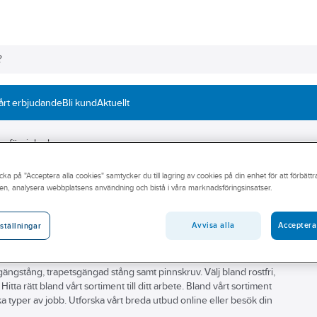
årt erbjudande
Bli kund
Aktuellt
rmförzinkad
cka på "Acceptera alla cookies" samtycker du till lagring av cookies på din enhet för att förbätt
en, analysera webbplatsens användning och bistå i våra marknadsföringsinsatser.
Avvisa alla
Acceptera
ställningar
r dig att hitta rätt gängstång för ditt arbete. Vårt sortiment
ängstång, trapetsgängad stång samt pinnskruv. Välj bland rostfri,
ta rätt bland vårt sortiment till ditt arbete. Bland vårt sortiment
ika typer av jobb. Utforska vårt breda utbud online eller besök din