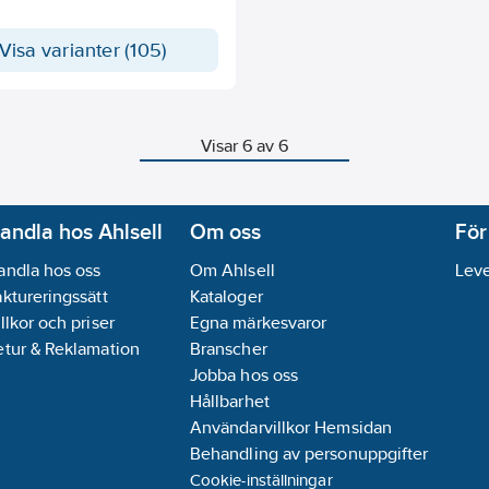
Visa varianter (105)
Visar 6 av 6
andla hos Ahlsell
Om oss
För
andla hos oss
Om Ahlsell
Leve
aktureringssätt
Kataloger
llkor och priser
Egna märkesvaror
etur & Reklamation
Branscher
Jobba hos oss
Hållbarhet
Användarvillkor Hemsidan
Behandling av personuppgifter
Cookie-inställningar