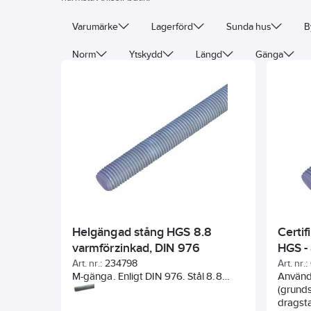
Varumärke
Lagerförd
Sunda hus
B
Norm
Ytskydd
Längd
Gänga
Helgängad stång HGS 8.8
Certi
varmförzinkad, DIN 976
HGS -
Art. nr.:
234798
Art. nr.:
M-gänga. Enligt DIN 976. Stål 8.8
Används
varmförzinkad.
(grunds
dragst