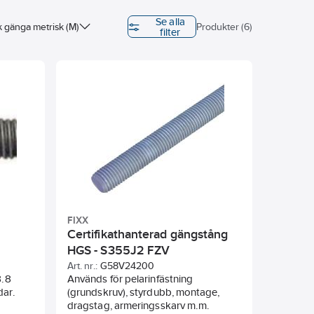
Se alla
k gänga metrisk (M)
Produkter (6)
filter
FIXX
Certifikathanterad gängstång
HGS - S355J2 FZV
Art. nr.:
G58V24200
8.8
Används för pelarinfästning
dar.
(grundskruv), styrdubb, montage,
dragstag, armeringsskarv m.m.