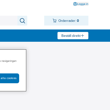
Logga in
Orderrader:
0
Beställ direkt
ra navigeringen
 alla cookies