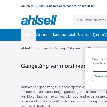
Om Ahlsell
Butiker
Hållbarhet
Jobba hos oss
Nya produkter
Produkter
Varumärken
Kampanjer
Outlet
Branscher
Tjänster
V
Ahlsell
Produkter
Infästning
Gängstång
Gängstång va
Genom att kli
på webbplats
Gängstång varmförzinkad
Cookie-in
Behöver du gängstång till din arbetsplats? Vi på Ahlsell hjälpe
inkluderar bland annat helgängad stång, certifikathanterad g
blankförzinkad, varmförzinkad eller obehandlad gängstång. Hit
hittar du allt du behöver för infästning och montering för ol
närmsta Ahlsell-butik.