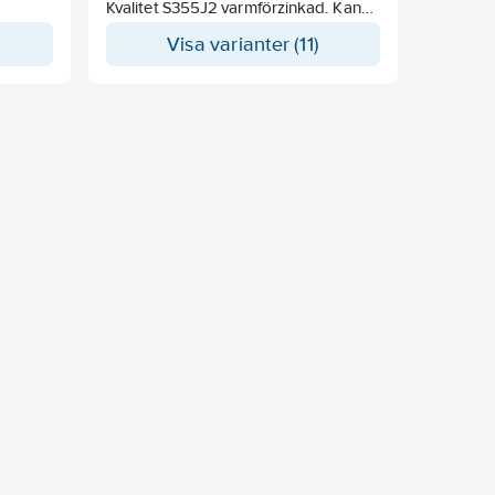
Kvalitet S355J2 varmförzinkad. Kan
även levereras i färdigkapade längder
Visa varianter (11)
mot beställning.