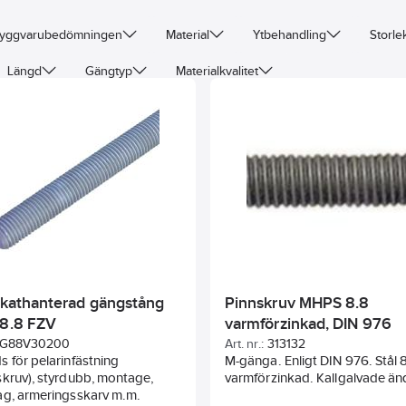
yggvarubedömningen
Material
Ytbehandling
Storle
Längd
Gängtyp
Materialkvalitet
fikathanterad gängstång
Pinnskruv MHPS 8.8
 8.8 FZV
varmförzinkad, DIN 976
G88V30200
Art. nr.:
313132
 för pelarinfästning
M-gänga. Enligt DIN 976. Stål 
kruv), styrdubb, montage,
varmförzinkad. Kallgalvade än
ag, armeringsskarv m.m.