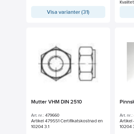
Kvalite
leverer
Visa varianter (31)
beställ
Mutter VHM DIN 2510
Pinns
Art. nr.:
479660
Art. nr.:
Artikel 479551 Certifikatskostnad en
Artikel
10204 3.1
10204 3