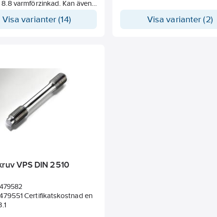
t 8.8 varmförzinkad. Kan även
as i färdigkapade längder mot
Visa varianter (14)
Visa varianter (2)
ning.
kruv VPS DIN 2510
479582
 479551 Certifikatskostnad en
.1