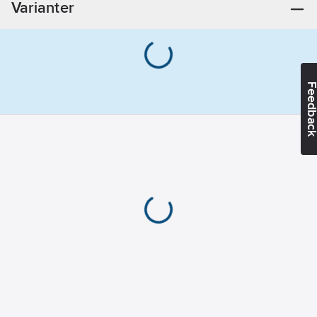
Varianter
Materialkvalitet:
Stål (8.8)
Ytskydd:
Varmförzinkad
Gängtyp:
M
Feedba
(metrisk)
Längd:
1000
mm
Beteckning:
HGS
Norm:
DIN
976