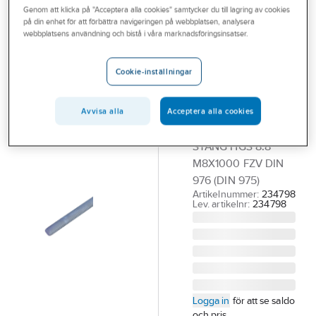
Genom att klicka på "Acceptera alla cookies" samtycker du till lagring av cookies
Outlet
på din enhet för att förbättra navigeringen på webbplatsen, analysera
FIXX
webbplatsens användning och bistå i våra marknadsföringsinsatser.
Branscher
Helgängad
Tjänster
stång HGS 8.8
Cookie-inställningar
varmförzinkad,
Vårt erbjudande
DIN 976
Avvisa alla
Acceptera alla cookies
Aktuellt
HELGÄNGAD
STÅNG HGS 8.8
M8X1000 FZV DIN
976 (DIN 975)
Artikelnummer:
234798
Lev. artikelnr:
234798
Logga in
för att se saldo
och pris