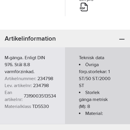
Artikelinformation
M-gänga. Enligt DIN
Teknisk data
976. Stål 8.8
Övriga
varmförzinkad.
förp.storlekar:
1
Artikelnummer:
234798
ST/50 ST/2000
Lev. artikelnr:
234798
ST
Ean
Storlek
7319003513534
artikelnr:
gänga metrisk
Materialklass
TD5530
(M):
8
Material:
Stål