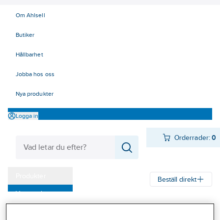
Om Ahlsell
Butiker
Hållbarhet
Jobba hos oss
Nya produkter
Logga in
Orderrader:
0
Produkter
Beställ direkt
Varumärken
Ahlsell
Produkter
Infästning
Gängstång
Kampanjer
Gängstång varmförzinkad