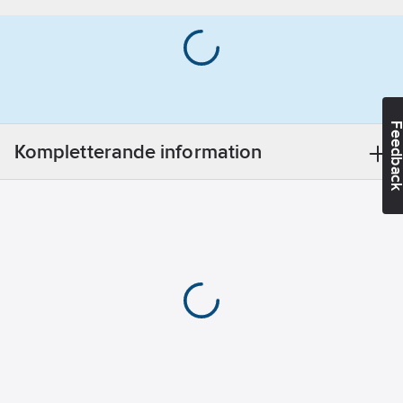
Gängtyp:
M
(metrisk)
Längd:
1000
mm
Beteckning:
HGS
Feedba
Norm:
DIN
Kompletterande information
976