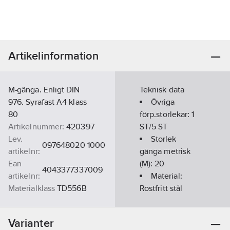
Artikelinformation
M-gänga. Enligt DIN
Teknisk data
976. Syrafast A4 klass
Övriga
80
förp.storlekar:
1
Artikelnummer:
420397
ST/5 ST
Lev.
Storlek
097648020 1000
artikelnr:
gänga metrisk
Ean
(M):
20
4043377337009
artikelnr:
Material:
Materialklass
TD556B
Rostfritt stål
Ytbehandling:
Varianter
Syrafast A4