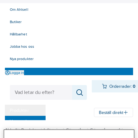
Om Ahlsell
Butiker
Hållbarhet
Jobba hos oss
Nya produkter
Logga in
Orderrader:
0
Produkter
Beställ direkt
Varumärken
Ahlsell
Produkter
Infästning
Gängstång
Gängstång rostfri
Kampanjer