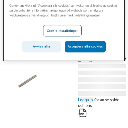
Outlet
Genom att klicka på "Acceptera alla cookies" samtycker du till lagring av cookies
Helgängad stång
på din enhet för att förbättra navigeringen på webbplatsen, analysera
Branscher
webbplatsens användning och bistå i våra marknadsföringsinsatser.
HGS A4/80
syrafast, DIN 976
Tjänster
Cookie-inställningar
HELGÄNGAD STÅNG
Vårt erbjudande
HGS A4-80 M20X1000
Bli kund
DIN 976 (DIN 975)
Avvisa alla
Acceptera alla cookies
Artikelnummer:
420397
Aktuellt
Lev.
097648020 1000
artikelnr:
Logga in
för att se saldo
och pris