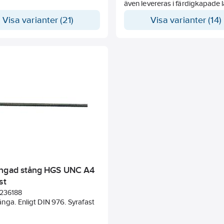
även levereras i färdigkapade 
mot beställning.
Visa varianter (21)
Visa varianter (14)
ngad stång HGS UNC A4
st
236188
ga. Enligt DIN 976. Syrafast