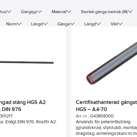
hus
Gängtyp
Material
Storlek gänga metrisk (M)
Norm
Längd
Gänga
Längd
Vikt
ngad stång HGS A2
Certifikathanterad gängs
i, DIN 976
HGS – A4-70
301217
Art. nr.:
G43R08300
. Enligt DIN 976. Rostfri A2.
Används för pelarinfästning
(grundskruv), styrdubb, monta
dragstag, armeringsskarv m.m. K