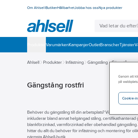
Om Ahlsell
Butiker
Hållbarhet
Jobba hos oss
Nya produkter
Produkter
Varumärken
Kampanjer
Outlet
Branscher
Tjänster
V
Ahlsell
Produkter
Infästning
Gängstång
Gängstång rost
Genom att kli
på webbplats
Gängstång rostfri
Cookie-in
Behöver du gängstång till din arbetsplats? Vi på Ahlsell hjälpe
inkluderar bland annat helgängad stång, certifikathanterad g
blankförzinkad, varmförzinkad eller obehandlad gängstång. Hit
hittar du allt du behöver för infästning och montering för ol
närmsta Ahlsell-butik.