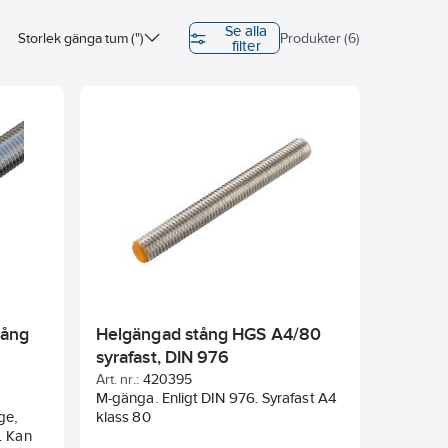
Se alla
Storlek gänga tum (")
Produkter (6)
filter
tång
Helgängad stång HGS A4/80
syrafast, DIN 976
Art. nr.:
420395
M-gänga. Enligt DIN 976. Syrafast A4
ge,
klass 80
an