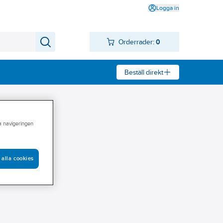
Logga in
Orderrader:
0
Beställ direkt
ra navigeringen
 alla cookies