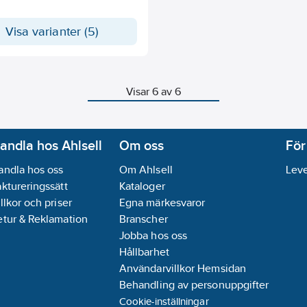
Visa varianter (5)
Visar 6 av 6
andla hos Ahlsell
Om oss
För
andla hos oss
Om Ahlsell
Leve
aktureringssätt
Kataloger
llkor och priser
Egna märkesvaror
etur & Reklamation
Branscher
Jobba hos oss
Hållbarhet
Användarvillkor Hemsidan
Behandling av personuppgifter
Cookie-inställningar