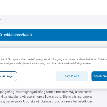
årt erbjudande
Aktuellt
fri
cka på "Acceptera alla cookies" samtycker du till lagring av cookies på din enhet för att förbätt
en, analysera webbplatsens användning och bistå i våra marknadsföringsinsatser.
Avvisa alla
Acceptera
ställningar
r dig att hitta rätt gängstång för ditt arbete. Vårt sortiment
ängstång, trapetsgängad stång samt pinnskruv. Välj bland rostfri,
ta rätt bland vårt sortiment till ditt arbete. Bland vårt sortiment
ika typer av jobb. Utforska vårt breda utbud online eller besök din