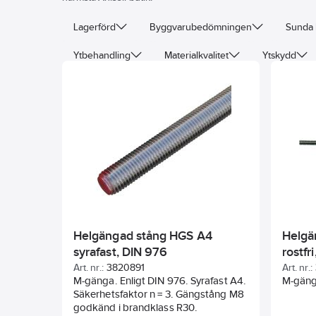
Lagerförd
Byggvarubedömningen
Sunda 
Ytbehandling
Materialkvalitet
Ytskydd
Helgängad stång HGS A4
Helgä
syrafast, DIN 976
rostfr
Art. nr.:
3820891
Art. nr.:
M-gänga. Enligt DIN 976. Syrafast A4.
M-gänga
Säkerhetsfaktor n = 3. Gängstång M8
godkänd i brandklass R30.