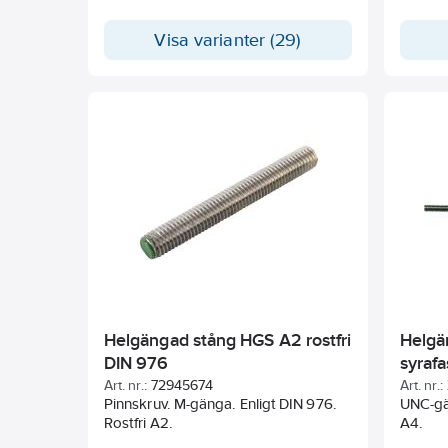
Visa varianter (29)
Helgängad stång HGS A2 rostfri
Helgä
DIN 976
syrafa
Art. nr.:
72945674
Art. nr.:
Pinnskruv. M-gänga. Enligt DIN 976.
UNC-gän
Rostfri A2.
A4.