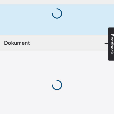
Syrafast stål 316
(V4A)
Ytskydd:
Obehandlad
Gängtyp:
M
(metrisk)
Feedba
Längd:
1000
Dokument
mm
Beteckning:
HGS
Norm:
DIN
976
Utförande:
A4/70