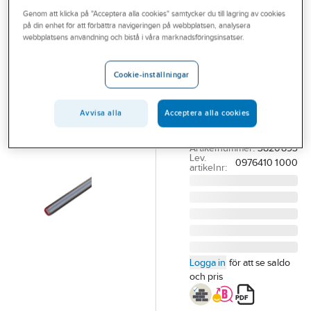
Outlet
Genom att klicka på "Acceptera alla cookies" samtycker du till lagring av cookies
Helgängad
på din enhet för att förbättra navigeringen på webbplatsen, analysera
Branscher
webbplatsens användning och bistå i våra marknadsföringsinsatser.
stång HGS A4
syrafast, DIN
Tjänster
Cookie-inställningar
976
Vårt erbjudande
HELGÄNGAD STÅNG
Aktuellt
Avvisa alla
Acceptera alla cookies
HGS A4 M10X1000
DIN 976 (DIN 975)
Artikelnummer:
3820893
Lev.
0976410 1000
artikelnr:
Logga in
för att se saldo
och pris