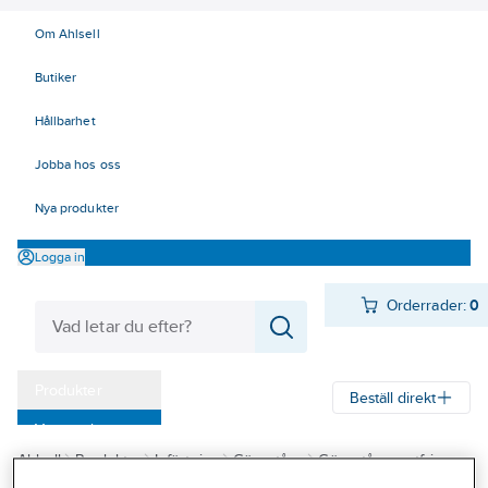
Om Ahlsell
Butiker
Hållbarhet
Jobba hos oss
Nya produkter
Logga in
Orderrader:
0
Produkter
Beställ direkt
Varumärken
Ahlsell
Produkter
Infästning
Gängstång
Gängstång rostfri
Kampanjer