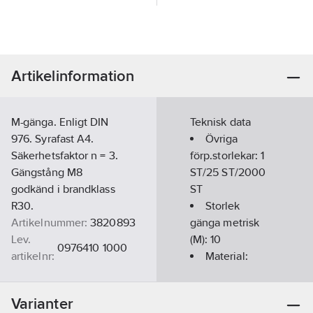
Artikelinformation
M-gänga. Enligt DIN
Teknisk data
976. Syrafast A4.
Övriga
Säkerhetsfaktor n = 3.
förp.storlekar:
1
Gängstång M8
ST/25 ST/2000
godkänd i brandklass
ST
R30.
Storlek
Artikelnummer:
3820893
gänga metrisk
Lev.
(M):
10
0976410 1000
artikelnr:
Material:
Ean
Rostfritt stål
4043377123442
artikelnr:
Varianter
Materialklass
TD5560
Materialkvalitet: