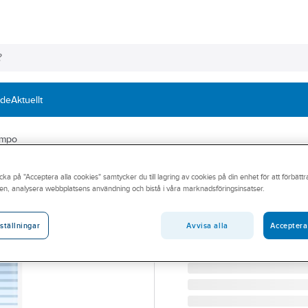
nde
Aktuellt
ampo
TORK
cka på "Acceptera alla cookies" samtycker du till lagring av cookies på din enhet för att förbätt
Skumtvål Tork P
en, analysera webbplatsens användning och bistå i våra marknadsföringsinsatser.
SKUMTVÅL TORK PREMIU
Artikelnummer:
317968
Avvisa alla
Acceptera
ställningar
Lev. artikelnr:
520501