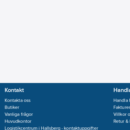
Kontakt
Handla
Kontakta oss
Handla 
Butiker
Fakturer
Vanliga frågor
Villkor 
Huvudkontor
Retur &
Logistikcentrum i Hallsberg - kontaktuppgifter