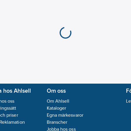
 hos Ahlsell
Om oss
F
hos oss
Om Ahlsell
Le
ingssätt
Kataloger
och priser
Egna märkesvaror
 Reklamation
Branscher
Jobba hos oss