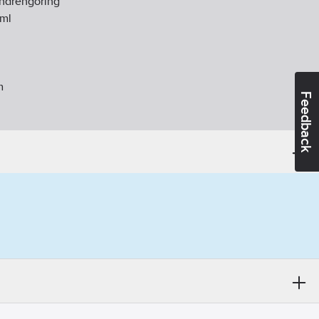
ndrengöring
ml
m
Feedback