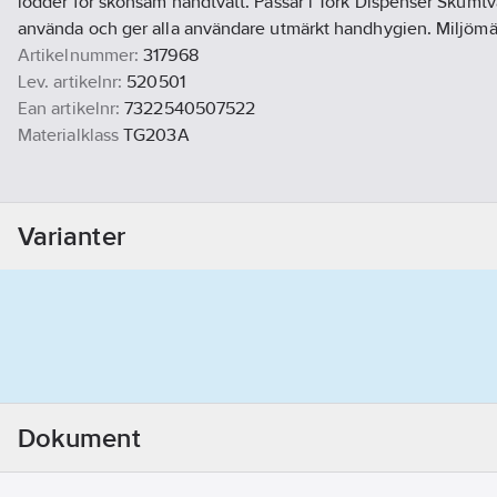
lödder för skonsam handtvätt. Passar i Tork Dispenser Skumtvå
använda och ger alla användare utmärkt handhygien. Miljömä
Artikelnummer:
317968
Lev. artikelnr:
520501
Ean artikelnr:
7322540507522
Materialklass
TG203A
Varianter
Dokument