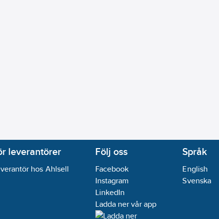
ör leverantörer
Följ oss
Språk
verantör hos Ahlsell
Facebook
English
Instagram
Svenska
LinkedIn
Ladda ner vår app