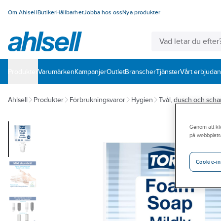
Om Ahlsell
Butiker
Hållbarhet
Jobba hos oss
Nya produkter
Produkter
Varumärken
Kampanjer
Outlet
Branscher
Tjänster
Vårt erbjuda
Ahlsell
Produkter
Förbrukningsvaror
Hygien
Tvål, dusch och sch
Genom att kli
på webbplats
Cookie-in