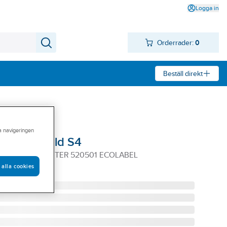
Logga in
Orderrader:
0
Beställ direkt
ra navigeringen
remium Mild S4
M S4 MILD 1 LITER 520501 ECOLABEL
 alla cookies