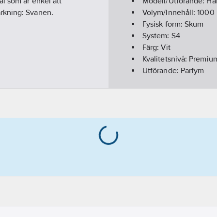
l som är enkel att
Modell/Utförande:
Ha
rkning: Svanen.
Volym/Innehåll:
1000
Fysisk form:
Skum
System:
S4
Färg:
Vit
Kvalitetsnivå:
Premiu
Utförande:
Parfym